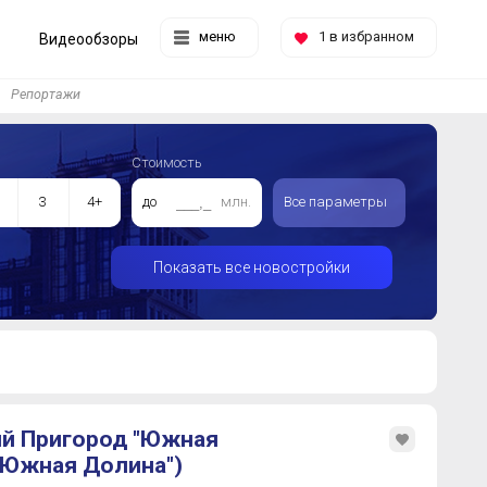
меню
1
в избранном
Видеообзоры
Репортажи
Стоимость
3
4+
до
млн.
Все параметры
Показать все новостройки
й Пригород "Южная
"Южная Долина")