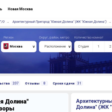
ь
Новая Москва
Г/О
Архитектурный Пригород "Южная Долина" (ЖК "Южная Долина")
Регион
Округ, район, метро
Количество комнат
Москва
Расположение
Студия
1
2
207
8
31
ьства
Отзывы
Сроки сдачи
я Долина"
Архитектурны
Долина" (ЖК 
бзоры