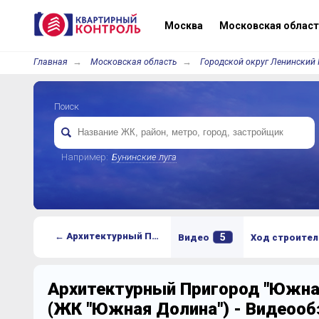
Москва
Московская област
Главная
Московская область
Городской округ Ленинский 
Поиск
Например:
Бунинские луга
← Архитектурный Пригород "Южная Долина" (ЖК "Южная Долина")
5
Видео
Ход строител
Архитектурный Пригород "Южна
(ЖК "Южная Долина") - Видеоо