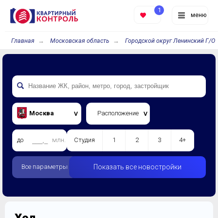
1
меню
Главная
Московская область
Городской округ Ленинский Г/О
Москва
Расположение
до
млн.
Студия
1
2
3
4+
Все параметры
Показать все новостройки