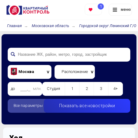
1
меню
Главная
Московская область
Городской округ Ленинский Г/О
Москва
Расположение
до
млн.
Студия
1
2
3
4+
Все параметры
Показать все новостройки