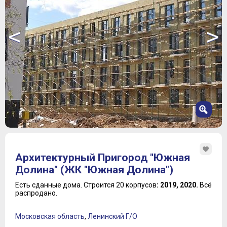
<
>
1
2
Архитектурный Пригород "Южная
3
Долина" (ЖК "Южная Долина")
4
5
Есть сданные дома.
Строится 20 корпусов
: 2019, 2020.
Всё
распродано.
6
7
Московская область
,
Ленинский Г/О