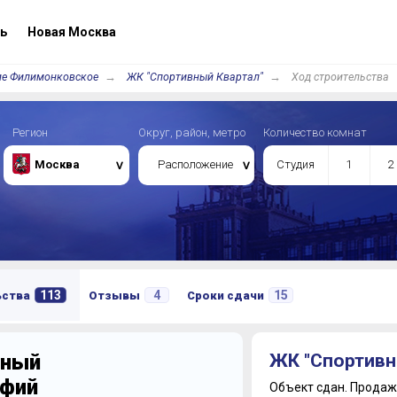
ь
Новая Москва
ие Филимонковское
ЖК "Спортивный Квартал"
Ход строительства
Регион
Округ, район, метро
Количество комнат
Москва
Расположение
Студия
1
2
113
4
15
ьства
Отзывы
Сроки сдачи
вный
ЖК "Спортивн
афий
Объект сдан.
Продажи