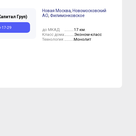
Новая Москва
,
Новомосковский
АО
,
Филимонковское
Капитал Груп)
Июнь
Август
Февраль
Март
Февраль
Январь
8-17-29
17 км.
до МКАД:
Эконом-класс
Класс дома:
Монолит
Технология: