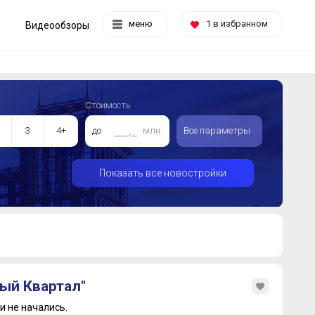
меню
1
в избранном
Видеообзоры
Стоимость
3
4+
до
млн.
Все параметры
Показать все новостройки
ый Квартал"
 не начались.