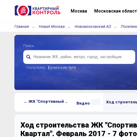
Москва
Московская област
Главная
Новая Москва
Новомосковский АО
Поселен
Поиск
Например:
Бунинские луга
← ЖК "Спортивный Квартал"
Ход строител
Видео
Ход строительства ЖК "Спорти
Квартал". Февраль 2017 - 7 фот