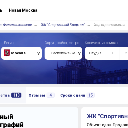
ь
Новая Москва
ие Филимонковское
ЖК "Спортивный Квартал"
Ход строительства
Регион
Округ, район, метро
Количество комнат
Москва
Расположение
Студия
1
2
113
4
15
ьства
Отзывы
Сроки сдачи
вный
ЖК "Спортивн
ографий
Объект сдан.
Продажи