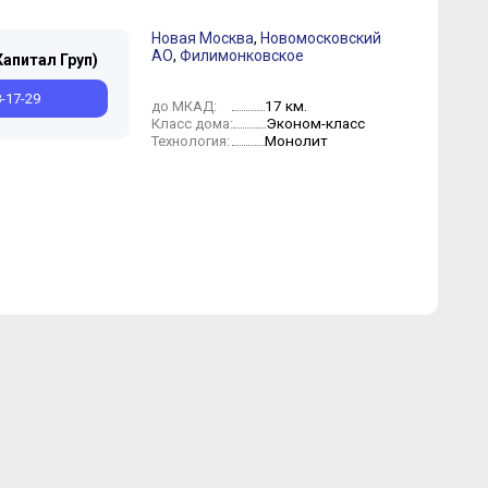
Новая Москва
,
Новомосковский
АО
,
Филимонковское
Капитал Груп)
Август
Февраль
8-17-29
17 км.
до МКАД:
Эконом-класс
Класс дома:
Монолит
Технология: