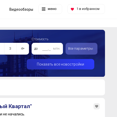
меню
1
в избранном
Видеообзоры
Стоимость
3
4+
до
млн.
Все параметры
Показать все новостройки
ый Квартал"
 не начались.