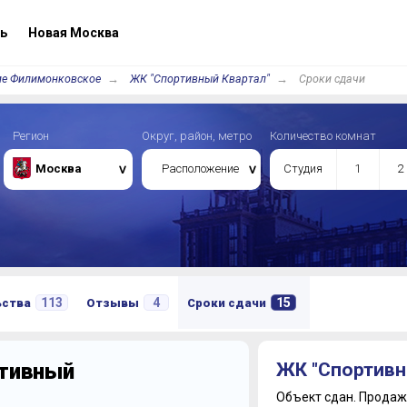
ь
Новая Москва
ие Филимонковское
ЖК "Спортивный Квартал"
Сроки сдачи
Регион
Округ, район, метро
Количество комнат
Москва
Расположение
Студия
1
2
113
4
15
ьства
Отзывы
Сроки сдачи
ртивный
ЖК "Спортивн
Объект сдан.
Продажи