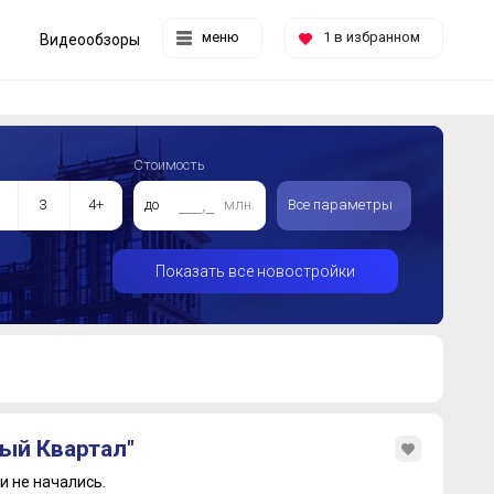
меню
1
в избранном
Видеообзоры
Стоимость
3
4+
до
млн.
Все параметры
Показать все новостройки
ый Квартал"
 не начались.