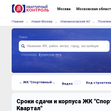
Москва
Московская област
Главная
Новая Москва
Новомосковский АО
Поселен
Поиск
Например:
Бунинские луга
← ЖК "Спортивный Квартал"
Ход строител
Видео
Сроки сдачи и корпуса ЖК "Спо
Квартал"