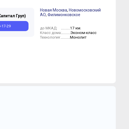
Новая Москва
,
Новомосковский
АО
,
Филимонковское
Капитал Груп)
8-17-29
17 км.
до МКАД:
Эконом-класс
Класс дома:
Монолит
Технология: