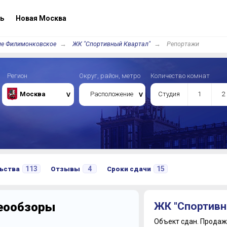
ь
Новая Москва
ие Филимонковское
ЖК "Спортивный Квартал"
Репортажи
Регион
Округ, район, метро
Количество комнат
Москва
Расположение
Студия
1
2
113
4
15
ьства
Отзывы
Сроки сдачи
деообзоры
ЖК "Спортивн
Объект сдан.
Продажи