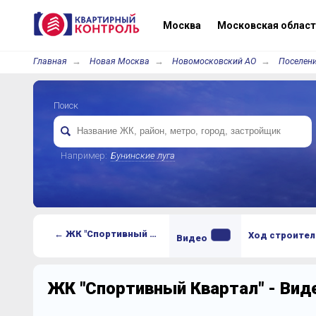
Москва
Московская област
Главная
Новая Москва
Новомосковский АО
Поселен
Поиск
Например:
Бунинские луга
← ЖК "Спортивный Квартал"
Ход строител
Видео
ЖК "Спортивный Квартал" - Ви