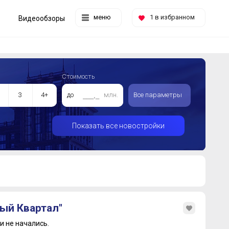
меню
1
в избранном
Видеообзоры
Стоимость
3
4+
до
млн.
Все параметры
Показать все новостройки
ый Квартал"
 не начались.