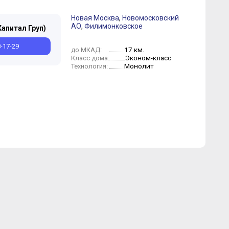
Новая Москва
,
Новомосковский
АО
,
Филимонковское
Капитал Груп)
8-17-29
17 км.
до МКАД:
Эконом-класс
Класс дома:
Монолит
Технология: