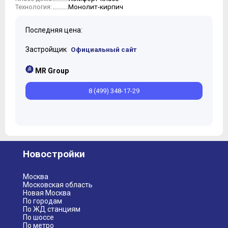
Монолит-кирпич
Технология:
10
11
Последняя цена:
12
Застройщик
Официальный сайт
MR Group
8 (499) 348-17-29
Новостройки
Москва
Московская область
Новая Москва
По городам
По ЖД станциям
По шоссе
По метро