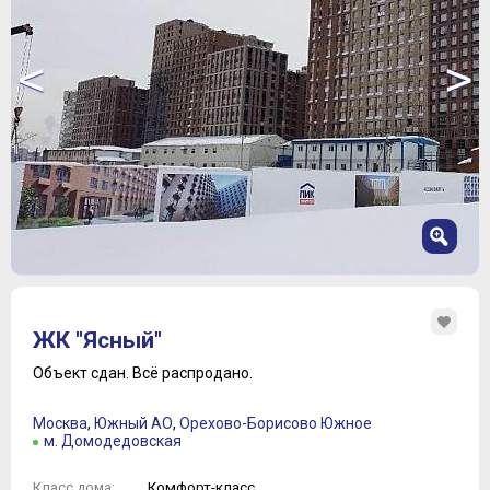
<
>
1
2
ЖК "Ясный"
3
4
Объект сдан.
Всё распродано.
5
6
Москва
,
Южный АО
,
Орехово-Борисово Южное
7
м. Домодедовская
8
9
Комфорт-класс
Класс дома: