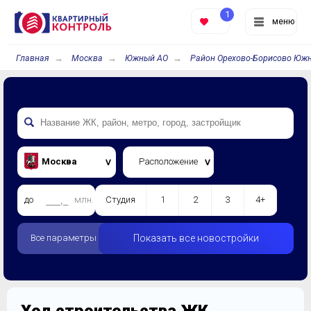
1
меню
Главная
Москва
Южный АО
Район Орехово-Борисово Юж
Москва
Расположение
до
млн.
Студия
1
2
3
4+
Все параметры
Показать все новостройки