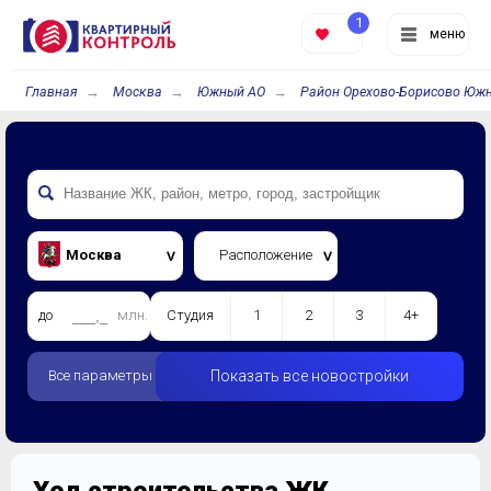
1
меню
Главная
Москва
Южный АО
Район Орехово-Борисово Юж
Москва
Расположение
до
млн.
Студия
1
2
3
4+
Все параметры
Показать все новостройки