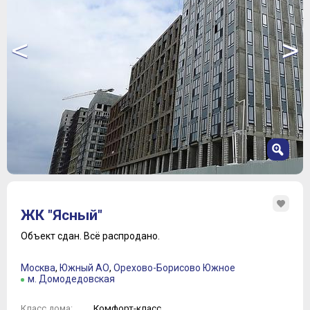
<
>
1
2
ЖК "Ясный"
3
4
Объект сдан.
Всё распродано.
5
6
Москва
,
Южный АО
,
Орехово-Борисово Южное
7
м. Домодедовская
8
9
Комфорт-класс
Класс дома: