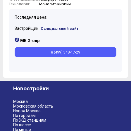
Монолит-кирпич
Технология:
10
11
Последняя цена:
12
Застройщик
Официальный сайт
MR Group
8 (499) 348-17-29
Новостройки
Москва
Московская область
Новая Москва
По городам
По ЖД станциям
По шоссе
По метро