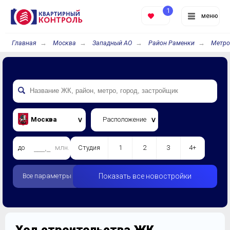
1
меню
Главная
Москва
Западный АО
Район Раменки
Метро
Москва
Расположение
до
млн.
Студия
1
2
3
4+
Все параметры
Показать все новостройки