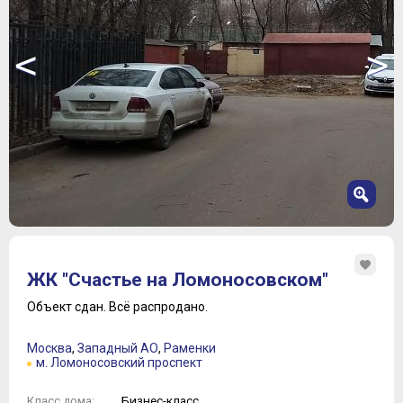
<
>
1
2
ЖК "Счастье на Ломоносовском"
3
4
Объект сдан.
Всё распродано.
5
6
Москва
,
Западный АО
,
Раменки
7
м. Ломоносовский проспект
Бизнес-класс
Класс дома: