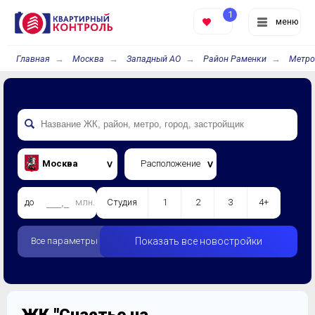
1
меню
Главная
Москва
Западный АО
Район Раменки
Метро
Москва
Расположение
до
млн.
Студия
1
2
3
4+
Все параметры
Показать все новостройки