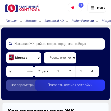
1
меню
Главная
Москва
Западный АО
Район Раменки
Метро
Москва
Расположение
до
млн.
Студия
1
2
3
4+
Все параметры
Показать все новостройки