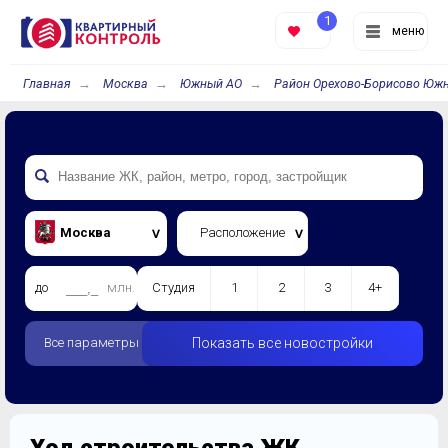
1
меню
Главная
Москва
Южный АО
Район Орехово-Борисово Юж
Москва
Расположение
до
млн.
Студия
1
2
3
4+
Все параметры
Показать все новостройки