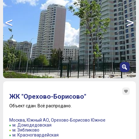
<
>
1
2
ЖК "Орехово-Борисово"
3
4
Объект сдан.
Всё распродано.
5
6
Москва
,
Южный АО
,
Орехово-Борисово Южное
7
м. Домодедовская
м. Зябликово
8
м. Красногвардейская
9