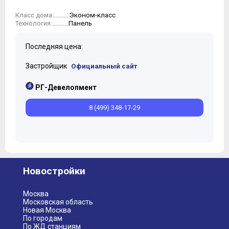
10
Эконом-класс
Класс дома:
11
Панель
Технология:
12
13
Последняя цена:
14
15
Застройщик
Официальный сайт
16
РГ-Девелопмент
8 (499) 348-17-29
Новостройки
Москва
Московская область
Новая Москва
По городам
По ЖД станциям