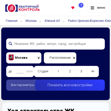
1
меню
Главная
Москва
Южный АО
Район Орехово-Борисово Юж
Москва
Расположение
до
млн.
Студия
1
2
3
4+
Все параметры
Показать все новостройки