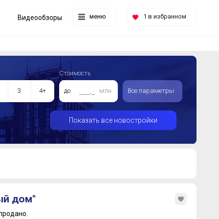
меню
1
в избранном
Видеообзоры
Стоимость
3
4+
до
млн.
Все параметры
Показать все новостройки
ый дом"
продано.