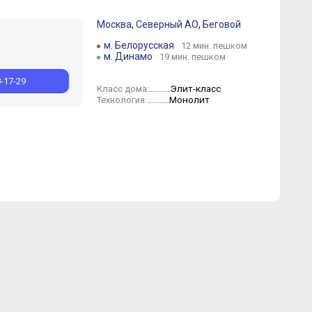
Москва
,
Северный АО
,
Беговой
м. Белорусская
12 мин. пешком
Сентябрь
м. Динамо
19 мин. пешком
8-17-29
Элит-класс
Класс дома:
Монолит
Технология: