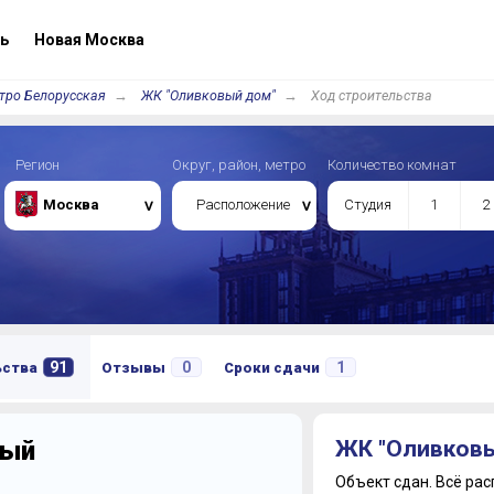
ь
Новая Москва
тро Белорусская
ЖК "Оливковый дом"
Ход строительства
Регион
Округ, район, метро
Количество комнат
Москва
Расположение
Студия
1
2
91
0
1
ьства
Отзывы
Сроки сдачи
вый
ЖК "Оливков
Объект сдан.
Всё рас