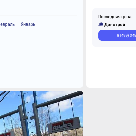
Последняя цена:
евраль
Январь
Июнь
Ноябрь
Февраль
Октябрь
Донстрой
8 (499) 34