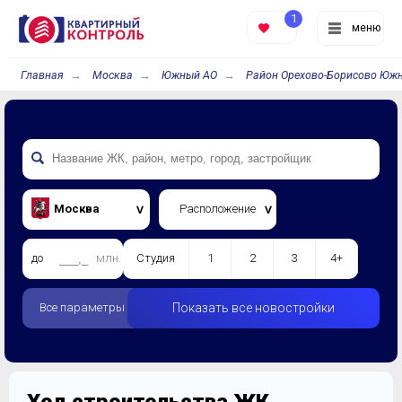
1
меню
Главная
Москва
Южный АО
Район Орехово-Борисово Юж
Москва
Расположение
до
млн.
Студия
1
2
3
4+
Все параметры
Показать все новостройки