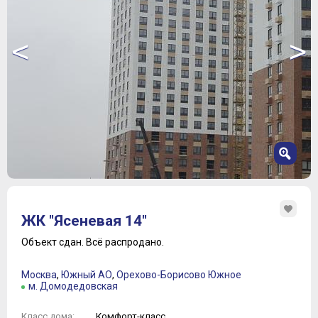
<
>
1
2
ЖК "Ясеневая 14"
3
4
Объект сдан.
Всё распродано.
5
6
Москва
,
Южный АО
,
Орехово-Борисово Южное
7
м. Домодедовская
Комфорт-класс
Класс дома: