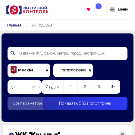
1
меню
Главная
ЖК "Крылья"
Москва
Расположение
до
млн.
Студия
1
2
3
4+
Все параметры
Показать 580 новостроек