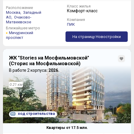
Класс жилья
Расположение
Комфорт-класс
Москва,
Западный
АО,
Очаково-
Компания
Матвеевское
ПИК
Ближайшее метро
Мичуринский
На страницу Новостройки
проспект
ЖК "Stories на Мосфильмовской"
(Сторис на Мосфильмовской)
В работе 2 корпуса
: 2026.
0.21 км
ход строительства
99
Квартиры от
17.5
млн.