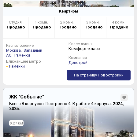
Квартиры
Студия
1 комн.
2 комн.
3 комн.
4 комн.
Продано
Продано
Продано
Продано
Продано
Класс жилья
Расположение
Комфорт-класс
Москва,
Западный
АО,
Раменки
Компания
Ближайшее метро
Донстрой
Раменки
На страницу Новостройки
ЖК "Событие"
Всего 8 корпусов.
Построено 4.
В работе 4 корпуса
: 2024,
СХЕМА ПОКУПКИ
2025.
В марте 2018 года Лидер-Инвест открыл на объекте
0.21 км
офис продаж, работающий ежедневно с 9 утра до 9
вечера.