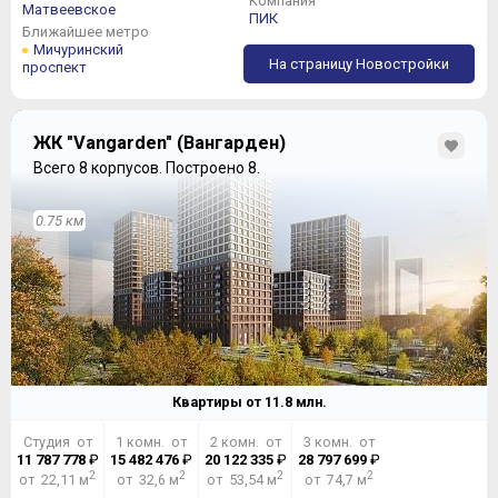
Компания
Матвеевское
ПИК
Ближайшее метро
Мичуринский
На страницу Новостройки
проспект
ЖК "Vangarden" (Вангарден)
Всего 8 корпусов.
Построено 8.
0.75 км
Квартиры от
11.8
млн.
Студия от
1 комн. от
2 комн. от
3 комн. от
11 787 778
₽
15 482 476
₽
20 122 335
₽
28 797 699
₽
2
2
2
2
от 22,11 м
от 32,6 м
от 53,54 м
от 74,7 м