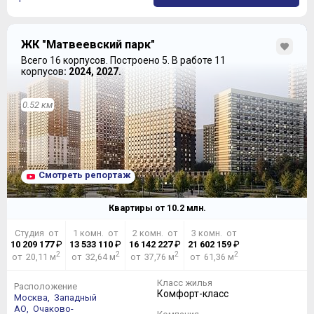
ЖК "Матвеевский парк"
Всего 16 корпусов.
Построено 5.
В работе 11
корпусов
: 2024, 2027.
0.52 км
Смотреть репортаж
Квартиры от
10.2
млн.
Студия от
1 комн. от
2 комн. от
3 комн. от
10 209 177
₽
13 533 110
₽
16 142 227
₽
21 602 159
₽
2
2
2
2
от 20,11 м
от 32,64 м
от 37,76 м
от 61,36 м
Класс жилья
Расположение
Комфорт-класс
Москва,
Западный
АО,
Очаково-