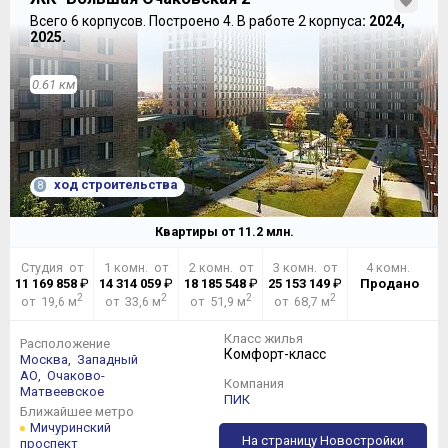
своим
ЖК «Огни»
. Тем не менее, ЖК «Крылья» не
Всего 6 корпусов.
Построено 4.
В работе 2 корпуса
: 2024,
прячет за ними свои козыри, а их у него в борьбе за
2025.
кошельки покупателей предостаточно.
0.61 км
ход строительства
8
Квартиры от
11.2
млн.
Студия от
1 комн. от
2 комн. от
3 комн. от
4 комн.
11 169 858
₽
14 314 059
₽
18 185 548
₽
25 153 149
₽
Продано
2
2
2
2
от 19,6 м
от 33,6 м
от 51,9 м
от 68,7 м
Класс жилья
Расположение
Комфорт-класс
Москва,
Западный
АО,
Очаково-
Компания
Матвеевское
ПИК
Ближайшее метро
Мичуринский
На страницу Новостройки
проспект