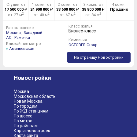
Студия от
1 комн. от
2 комн. от
3 комн. от
4 комн.
17 500 000
₽
24 900 000
₽
33 600 000
₽
38 800 000
₽
Продано
2
2
2
2
от 27 м
от 40 м
от 67 м
от 84 м
Класс жилья
Расположение
Бизнес-класс
Москва,
Западный
АО,
Раменки
Компания
Ближайшее метро
OCTOBER Group
Аминьевская
На страницу Новостройки
Новостройки
Москва
Московская область
Новая Москва
По городам
По ЖД станциям
По шоссе
По метро
По районам
Карта новостроек
Карта сайта