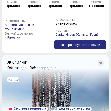
Студия
1 комн.
2 комн.
3 комн.
4 комн.
Продано
Продано
Продано
Продано
Продано
Класс жилья
Расположение
Бизнес-класс
Москва,
Западный
АО,
Раменки
Компания
Ближайшее метро
Capital Group (Капитал Груп)
Раменки
На страницу Новостройки
ЖК "Огни"
Объект сдан.
Всё распродано.
0.31 км
Смотреть репортаж
ход строительства
126