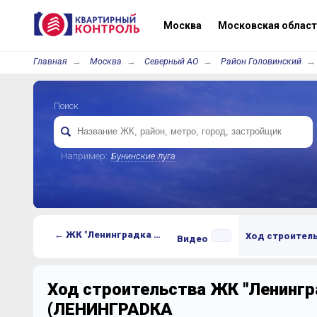
Москва
Московская област
Главная
Москва
Северный АО
Район Головинский
Поиск
Например:
Бунинские луга
← ЖК "Ленинградка 58" (ЛЕНИНГРАDКА 58)
Ход строител
Видео
Ход строительства ЖК "Ленингр
(ЛЕНИНГРАDКА