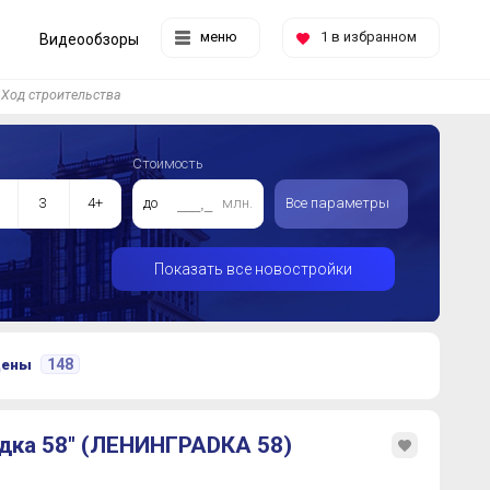
меню
1
в избранном
Видеообзоры
Ход строительства
Стоимость
3
4+
до
млн.
Все параметры
Показать все новостройки
148
цены
дка 58" (ЛЕНИНГРАDКА 58)