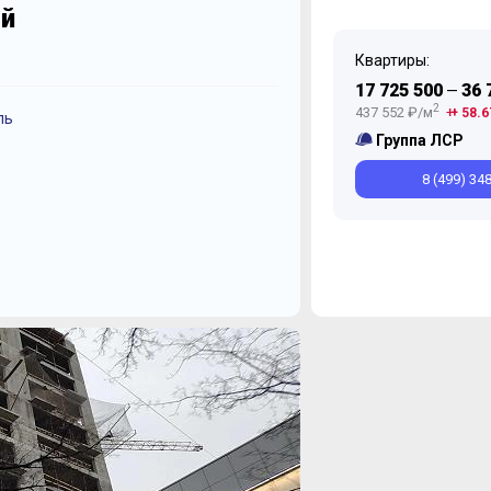
ий
Квартиры:
17 725 500
36 
—
2
437 552 ₽/м
+ 58.6
ль
Ноябрь
Октябрь
Группа ЛСР
8 (499) 34