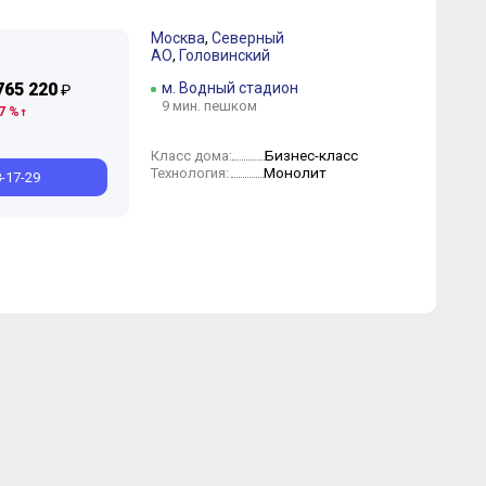
Москва
,
Северный
АО
,
Головинский
765 220
м. Водный стадион
₽
9 мин. пешком
7 %
Сентябрь
Август
Июнь
Апрель
Бизнес-класс
Класс дома:
Монолит
Технология:
8-17-29