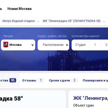
ь
Новая Москва
Метро Водный стадион
ЖК "Ленинградка 58" (ЛЕНИНГРАDКА 58)
Регион
Округ, район, метро
Количество комнат
Москва
Расположение
Студия
1
2
95
1
2
ьства
Отзывы
Сроки сдачи
Планировки и 
адка 58"
ЖК "Ленингра
Объект сдан.