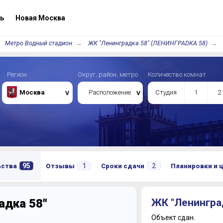
ь
Новая Москва
Метро Водный стадион
ЖК "Ленинградка 58" (ЛЕНИНГРАDКА 58)
Регион
Округ, район, метро
Количество комнат
Москва
Расположение
Студия
1
2
95
1
2
ьства
Отзывы
Сроки сдачи
Планировки и 
адка 58"
ЖК "Ленингра
Объект сдан.