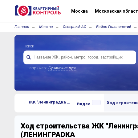
Москва
Московская област
Главная
Москва
Северный АО
Район Головинский
Поиск
Например:
Бунинские луга
← ЖК "Ленинградка 58" (ЛЕНИНГРАDКА 58)
Ход строител
Видео
Ход строительства ЖК "Ленингр
(ЛЕНИНГРАDКА