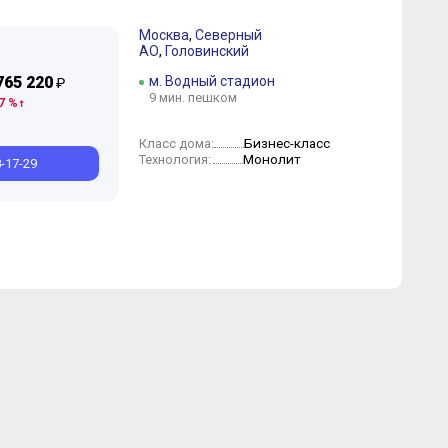
Москва
,
Северный
АО
,
Головинский
765 220
м. Водный стадион
₽
9 мин. пешком
7 %
Июль
Май
Апрель
Февраль
Бизнес-класс
Класс дома:
Монолит
Технология:
8-17-29