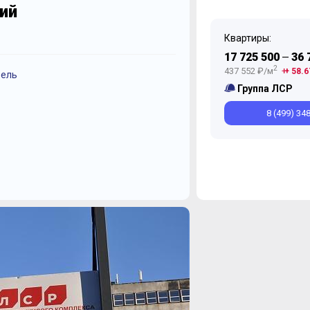
ий
Квартиры:
17 725 500
36 
—
2
437 552 ₽/м
+ 58.6
ель
Декабрь
Октябрь
Группа ЛСР
8 (499) 34