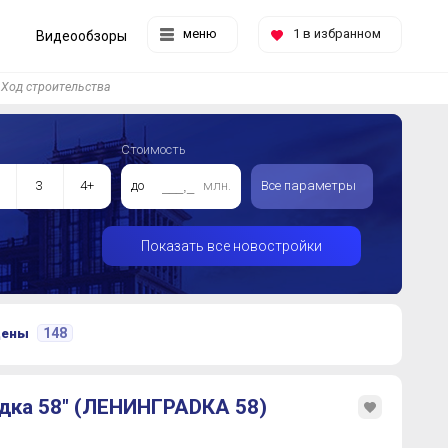
меню
1
в избранном
Видеообзоры
Ход строительства
Стоимость
3
4+
до
млн.
Все параметры
Показать все новостройки
148
цены
дка 58" (ЛЕНИНГРАDКА 58)