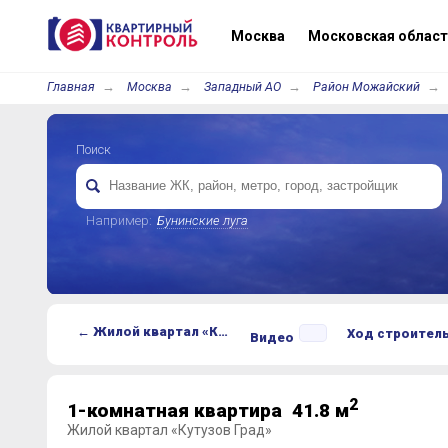
Москва
Московская област
Главная
Москва
Западный АО
Район Можайский
Поиск
Например:
Бунинские луга
← Жилой квартал «Кутузов Град»
Ход строител
Видео
2
1-комнатная квартира 41.8 м
Жилой квартал «Кутузов Град»