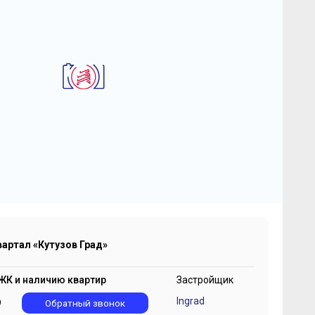
2
-комнатная квартира 41.8 м
илой квартал «Кутузов Град»
7 156 736
2
₽
410 448 ₽/м
артал «Кутузов Град»
ЖК и наличию квартир
Застройщик
Ingrad
9
Обратный звонок