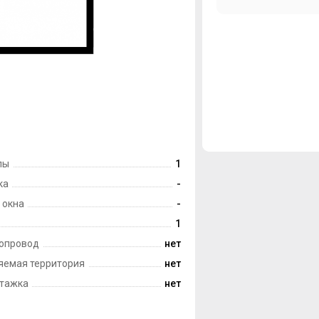
лы
1
ка
-
 окна
-
1
опровод
нет
яемая территория
нет
тажка
нет