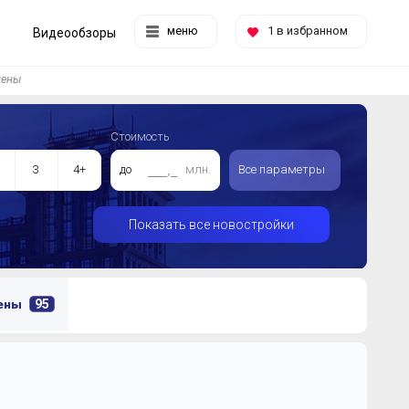
меню
1
в избранном
Видеообзоры
цены
Стоимость
3
4+
до
млн.
Все параметры
Показать все новостройки
95
цены