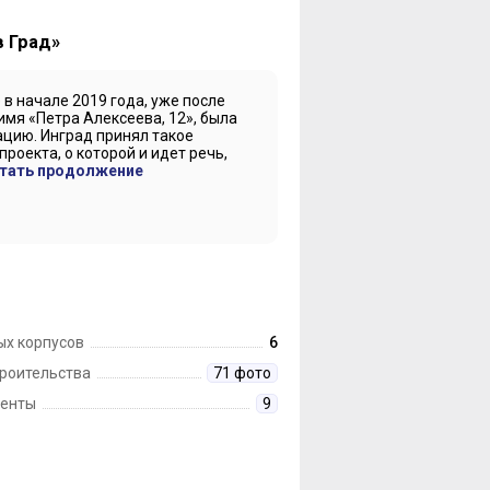
в Град»
в начале 2019 года, уже после
 имя «Петра Алексеева, 12», была
ацию. Инград принял такое
роекта, о которой и идет речь,
тать продолжение
ых корпусов
6
троительства
71 фото
енты
9