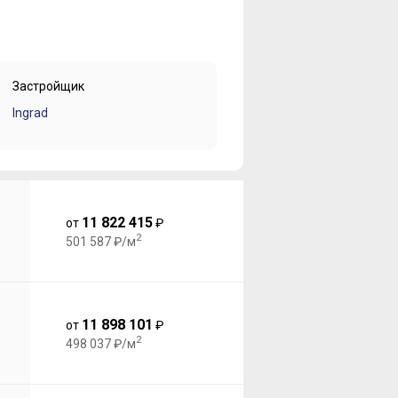
Застройщик
Ingrad
11 822 415
от
₽
2
501 587 ₽/м
11 898 101
от
₽
2
498 037 ₽/м