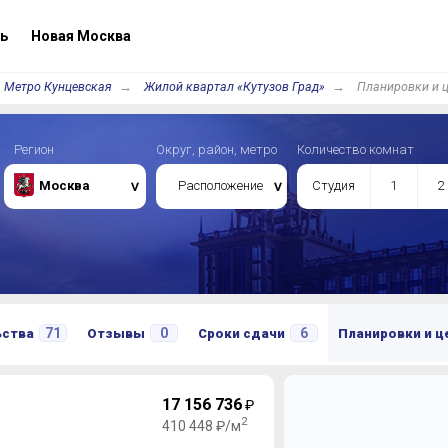
ь
Новая Москва
Метро Кунцевская
Жилой квартал «Кутузов Град»
Планировки и 
Регион
Округ, район, метро
Количество комнат
Москва
Расположение
Студия
1
2
71
0
6
ьства
Отзывы
Сроки сдачи
Планировки и 
17 156 736
₽
2
410 448 ₽/м