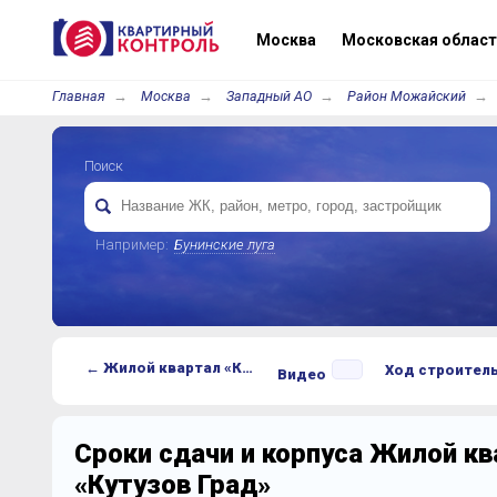
Москва
Московская област
Главная
Москва
Западный АО
Район Можайский
Поиск
Например:
Бунинские луга
← Жилой квартал «Кутузов Град»
Ход строител
Видео
Сроки сдачи и корпуса Жилой кв
«Кутузов Град»