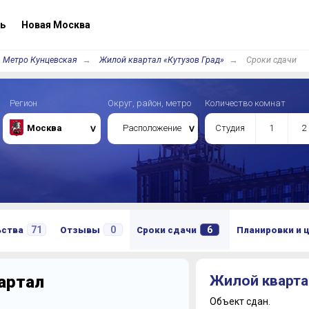
ь
Новая Москва
Метро Кунцевская
Жилой квартал «Кутузов Град»
Сроки сдачи
Регион
Округ, район, метро
Количество комнат
Москва
Расположение
Студия
1
2
71
0
6
ьства
Отзывы
Сроки сдачи
Планировки и 
артал
Жилой кварта
Объект сдан.