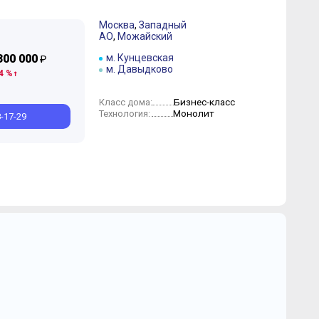
Москва
,
Западный
АО
,
Можайский
300 000
м. Кунцевская
₽
м. Давыдково
4 %
Бизнес-класс
Класс дома:
Монолит
Технология:
8-17-29