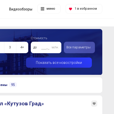
меню
1
в избранном
Видеообзоры
Стоимость
3
4+
до
млн.
Все параметры
Показать все новостройки
95
цены
л «Кутузов Град»