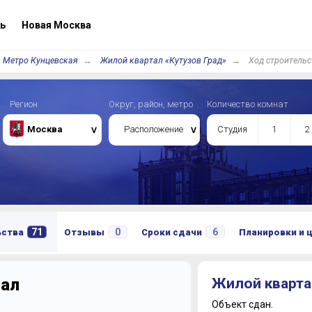
ь
Новая Москва
Метро Кунцевская
Жилой квартал «Кутузов Град»
Ход строительс
Регион
Округ, район, метро
Количество комнат
Москва
Расположение
Студия
1
2
71
0
6
ьства
Отзывы
Сроки сдачи
Планировки и 
тал
Жилой кварта
Объект сдан.