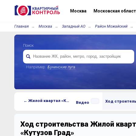
Москва
Московская област
Главная
Москва
Западный АО
Район Можайский
Поиск
Например:
Бунинские луга
← Жилой квартал «Кутузов Град»
Ход строител
Видео
Ход строительства Жилой квар
«Кутузов Град»