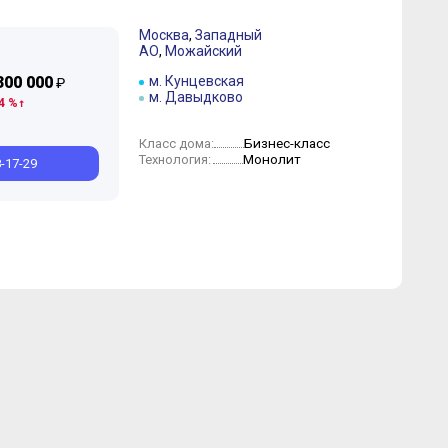
Москва
,
Западный
АО
,
Можайский
300 000
м. Кунцевская
₽
м. Давыдково
4 %
Бизнес-класс
Класс дома:
Монолит
Технология:
8-17-29