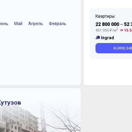
Квартиры:
Июнь
Май
Апрель
Февраль
22 800 000
52 
—
2
461 955 ₽/м
+ 15.5
Ingrad
8 (499) 34
Кутузов