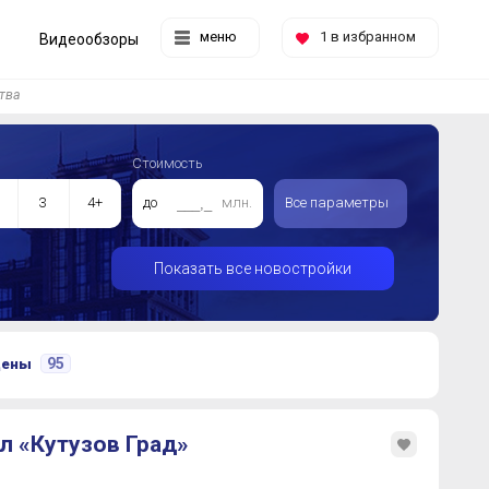
меню
1
в избранном
Видеообзоры
тва
Стоимость
3
4+
до
млн.
Все параметры
Показать все новостройки
95
цены
л «Кутузов Град»