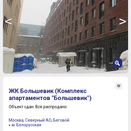
<
>
1
2
ЖК Большевик (Комплекс
3
апартаментов "Большевик")
4
5
Объект сдан.
Всё распродано.
6
7
Москва
,
Северный АО
,
Беговой
м. Белорусская