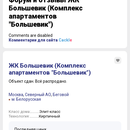
Форум и отзывы ЖК
Большевик (Комплекс
апартаментов
"Большевик")
Comments are disabled
Комментарии для сайта
Cackl
e
ЖК Большевик (Комплекс
апартаментов "Большевик")
Объект сдан.
Всё распродано.
Москва
,
Северный АО
,
Беговой
м. Белорусская
Элит-класс
Класс дома:
Кирпичный
Технология:
Последняя цена: