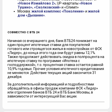
«Новое Измайлово 2»
, UP-кварталы
«Новое
Тушино»
,
«Сколковский»
и «Олимп»
Москва:
жилой комплекс «Поколение»
и
жилой
дом «Дыхание»
.
СОВМЕСТНО С ВТБ 24
Начиная со вчерашнего дня, банк ВТБ24 понижает на
один процент ипотечные ставки для покупателей
готового или строящегося жилья в новостройках от ФСК
«Лидер», до конца этого года они будут равны 12,1%.
Также продолжает действовать скидка в полпроцента на
ипотечную ставку по программе «Ипотека с
господдержкой», т.о. процентная ставка остается равной
10,9% годовых. Прочие условия ипотечного кредитования
не меняются. Действие текущих акций закончится 31
декабря.
За дополнительной информацией и подробностями
обращайтесь в офисы продаж компании ФСК «Лидер»
или отделения банков ВТБ 24 и ВТБ Банк Москвы, в
зависимости от интересующей Вас акции.