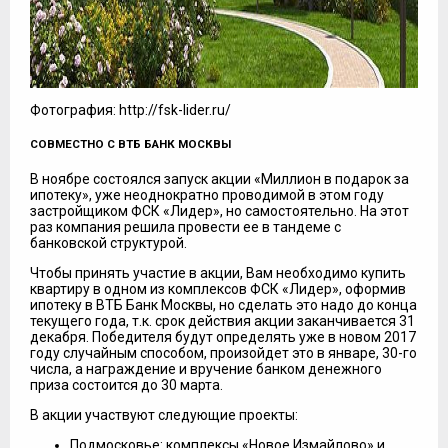
Фотография: http://fsk-lider.ru/
СОВМЕСТНО С ВТБ БАНК МОСКВЫ
В ноябре состоялся запуск акции «Миллион в подарок за
ипотеку», уже неоднократно проводимой в этом году
застройщиком ФСК «Лидер», но самостоятельно. На этот
раз компания решила провести ее в тандеме с
банковской структурой.
Чтобы принять участие в акции, Вам необходимо купить
квартиру в одном из комплексов ФСК «Лидер», оформив
ипотеку в ВТБ Банк Москвы, но сделать это надо до конца
текущего года, т.к. срок действия акции заканчивается 31
декабря. Победителя будут определять уже в новом 2017
году случайным способом, произойдет это в январе, 30-го
числа, а награждение и вручение банком денежного
приза состоится до 30 марта.
В акции участвуют следующие проекты:
Подмосковье: комплексы «Новое Измайлово» и