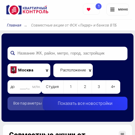
1
меню
Главная
Совместные акции от ФСК «Лидер» и банков ВТБ
Москва
Расположение
до
млн.
Студия
1
2
3
4+
Все параметры
Показать все новостройки