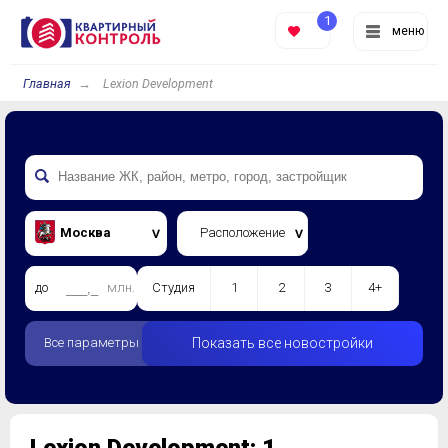
1
меню
Главная
Lexion Development
Москва
Расположение
до
млн.
Студия
1
2
3
4+
Все параметры
Показать все новостройки