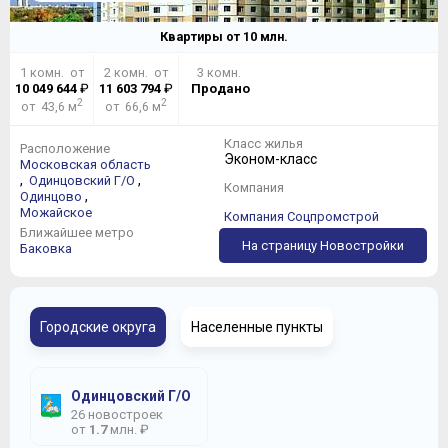
Квартиры от
10
млн.
1 комн. от
2 комн. от
3 комн.
10 049 644
₽
11 603 794
₽
Продано
2
2
от 43,6 м
от 66,6 м
Класс жилья
Расположение
Эконом-класс
Московская область
,
,
Одинцовский Г/О
Компания
,
Одинцово
Можайское
Компания Соцпромстрой
Ближайшее метро
На страницу Новостройки
Баковка
Городские округа
Населенные пункты
Одинцовский Г/О
26 новостроек
от
1.7
млн. ₽