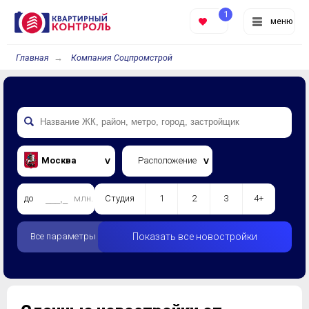
1
меню
Главная
Компания Соцпромстрой
Москва
Расположение
до
млн.
Студия
1
2
3
4+
Все параметры
Показать все новостройки