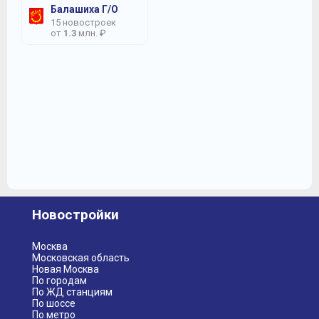
Балашиха Г/О
15 новостроек
от
1.3
млн. ₽
Новостройки
Москва
Московская область
Новая Москва
По городам
По ЖД станциям
По шоссе
По метро