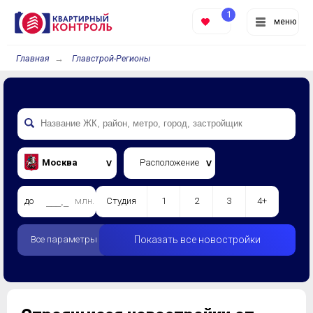
1
меню
Главная
Главстрой-Регионы
Москва
Расположение
до
млн.
Студия
1
2
3
4+
Все параметры
Показать все новостройки