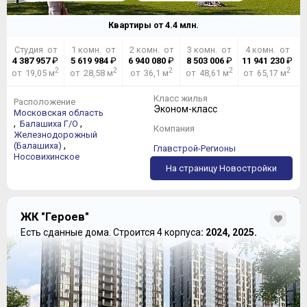
Квартиры от
4.4
млн.
Студия от
1 комн. от
2 комн. от
3 комн. от
4 комн. от
4 387 957
₽
5 619 984
₽
6 940 080
₽
8 503 006
₽
11 941 230
₽
2
2
2
2
2
от 19,05 м
от 28,58 м
от 36,1 м
от 48,61 м
от 65,17 м
Класс жилья
Расположение
Эконом-класс
Московская область
,
,
Балашиха Г/О
Компания
Железнодорожный
,
(Балашиха)
Главстрой-Регионы
Носовихинское
На страницу Новостройки
ЖК "Героев"
Есть сданные дома.
Строится 4 корпуса
: 2024, 2025.