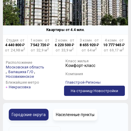
Квартиры от
4.4
млн.
Студия от
1 комн. от
2 комн. от
3 комн. от
4 комн. от
4 440 800
₽
7 542 720
₽
6 220 500
₽
8 655 920
₽
10 777 945
₽
2
2
2
2
2
от 24,98 м
от 32,9 м
от 33,9 м
от 64 м
от 69,17 м
Класс жилья
Расположение
Комфорт-класс
Московская область
,
,
Балашиха Г/О
Компания
Носовихинское
Ближайшее метро
Главстрой-Регионы
Некрасовка
На страницу Новостройки
Городские округа
Населенные пункты