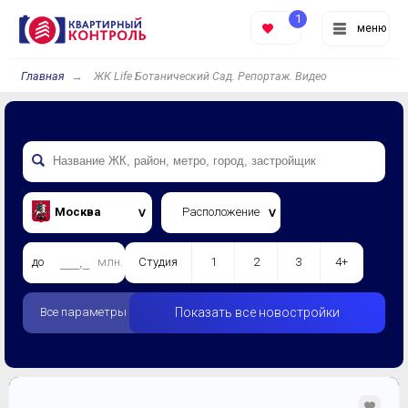
1
меню
Главная
ЖК Life Ботанический Сад. Репортаж. Видео
Москва
Расположение
до
млн.
Студия
1
2
3
4+
Все параметры
Показать все новостройки