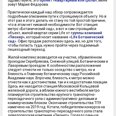
Здравствуйте, это
проект «Квартирный контроль»
, меня
зовут Мария Фёдорова.
Практически каждый наш обзор сопровождается
подробным описанием пути к строящемуся объекту. Но в
этот раз я этого делать не стану по той простой причине,
что в этом нет никакой необходимости. Вот станция
метро «Ботанический сад», а вот и сам строящийся
объект, жилой квартал серии Life от
группы компаний
«Пионер»
, который носит название
«Life Ботанический
сад»
. Офис продаж расположен здесь же, но для того,
чтобы попасть туда, нужно пройти через подземный
пешеходный переход.
Жилой комплекс возводится на участке, обрамлённом
проездом Серебрякова, Снежной улицей, Ботаническим и
Лазоревым проездом. К особенностям расположения
следует отнести не только соседство с метро, но и
близость к Главному ботаническому саду Российской
Академии наук. Впрочем, близость к метро можно
отнести как к достоинствам, так и к недостаткам локации.
Здесь же находится станция Московской Кольцевой
железной дороги, а вблизи южного вестибюля метро
планируется строительство крупного транспортно-
пересадочного узла с административно-деловым и
коммерческим блоком. Окончание строительства ТПУ
намечено на 2019 год. Кстати, победителем конкурса на
строительство транспортно-пересадочного узла стала
девелоперская компания «Пионер». Гораздо раньше