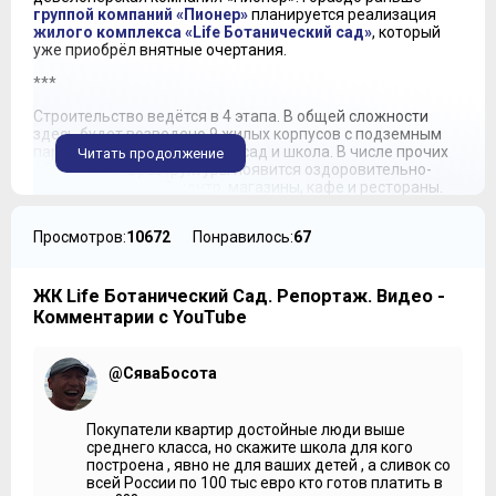
группой компаний «Пионер»
планируется реализация
жилого комплекса «Life Ботанический сад»
, который
уже приобрёл внятные очертания.
***
Строительство ведётся в 4 этапа. В общей сложности
здесь будет возведено 9 жилых корпусов с подземным
паркингом, а также детский сад и школа. В числе прочих
Читать продолжение
объектов инфраструктуры появится оздоровительно-
профилактический центр, магазины, кафе и рестораны.
В рамках первой очереди уже возведены две башни
Просмотров:
10672
Понравилось:
67
высотой 24 этажа и многоподъездный дом переменной
этажности – от 16 до 18 этажей. Эти корпуса будут сданы
до сентября 2017 года. Во вторую очередь войдут ещё
две башни и многосекционный дом высотой 15 этажей.
ЖК Life Ботанический Сад. Репортаж. Видео -
Сдача этих корпусов намечена на конец 2017 года. В
Комментарии с YouTube
составе третьей очереди пока возводится только один
корпус. Ожидается, что он будет сдан в эксплуатацию в
июне 2018 года. О составе четвёртой очереди пока не
@СяваБосота
сообщается, но известно, что к строительству корпусов
этой очереди планируется приступить в январе 2017
года.
Покупатели квартир достойные люди выше
среднего класса, но скажите школа для кого
На сайте проекта говорится, что жилой комплекс
построена , явно не для ваших детей , а сливок со
возводится по японской технологии. Не могу себя назвать
всей России по 100 тыс евро кто готов платить в
знатоком особенностей японского строительства, мне