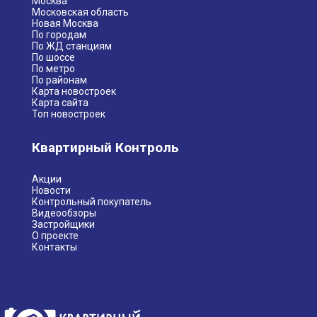
Москва
Московская область
Новая Москва
По городам
По ЖД станциям
По шоссе
По метро
По районам
Карта новостроек
Карта сайта
Топ новостроек
Квартирный Контроль
Акции
Новости
Контрольный покупатель
Видеообзоры
Застройщики
О проекте
Контакты