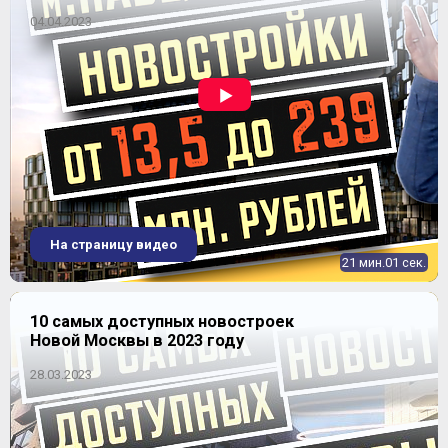
04.04.2023
ЖК "Дом на Войковской" (Коптево Парк)
На страницу видео
21 мин.01 сек.
10 самых доступных новостроек
Новой Москвы в 2023 году
28.03.2023