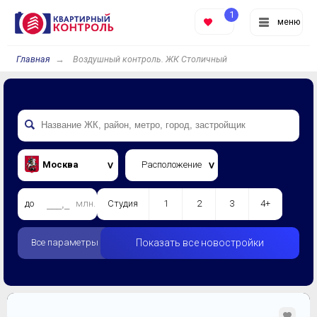
1
меню
Главная
Воздушный контроль. ЖК Столичный
Москва
Расположение
до
млн.
Студия
1
2
3
4+
Все параметры
Показать все новостройки