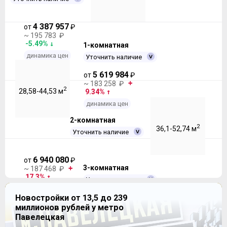
4 387 957
от
₽
~ 195 783 ₽
-5.49%
1-комнатная
динамика цен
Уточнить наличие
5 619 984
от
₽
~ 183 258 ₽
2
28,58-44,53 м
9.34%
динамика цен
2-комнатная
2
36,1-52,74 м
Уточнить наличие
6 940 080
от
₽
3-комнатная
~ 187 468 ₽
17.3%
Уточнить наличие
динамика цен
8 503 006
Новостройки от 13,5 до 239
от
₽
~ 182 822 ₽
миллионов рублей у метро
2
48,61-65,38 м
14.5%
Павелецкая
динамика цен