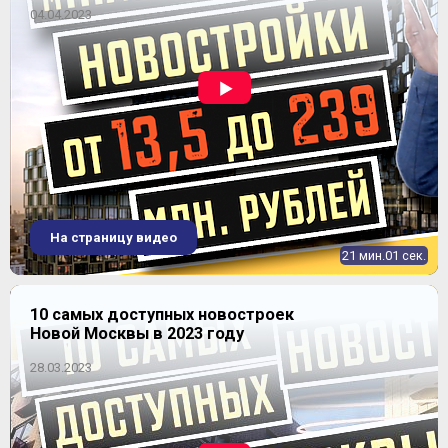
04.04.2023
4-комнатная
2
65,17-68 м
Уточнить наличие
11 941 230
от
₽
ЖК "Столичный"
~ 187 039 ₽
25.11%
динамика цен
На страницу видео
21 мин.01 сек.
10 самых доступных новостроек
Новой Москвы в 2023 году
28.03.2023