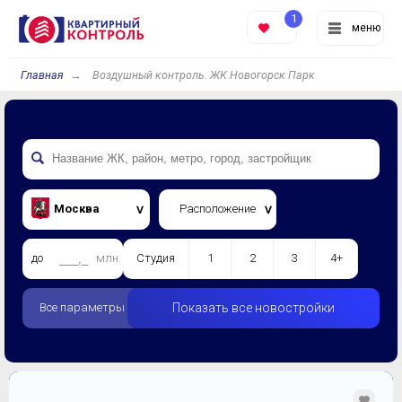
1
меню
Главная
Воздушный контроль. ЖК Новогорск Парк
Москва
Расположение
до
млн.
Студия
1
2
3
4+
Все параметры
Показать все новостройки