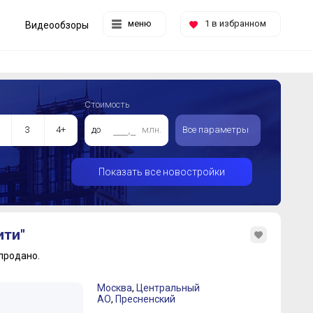
меню
1
в избранном
Видеообзоры
Стоимость
3
4+
до
млн.
Все параметры
Показать все новостройки
ити"
продано.
Москва
,
Центральный
АО
,
Пресненский