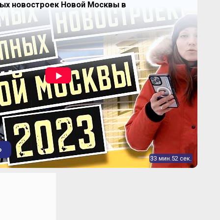
ных новостроек Новой Москвы в
о
33 мин.52 сек.