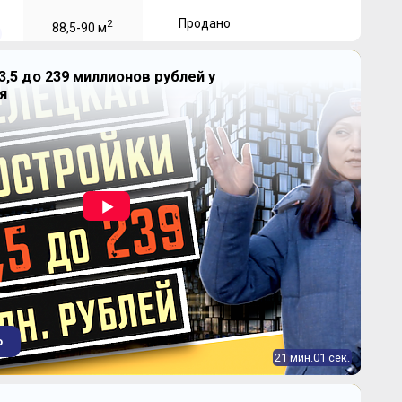
Продано
2
88,5-90 м
3,5 до 239 миллионов рублей у
я
о
21 мин.01 сек.