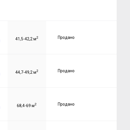
Продано
2
41,5-42,2 м
Продано
2
44,7-49,2 м
Продано
2
68,4-69 м