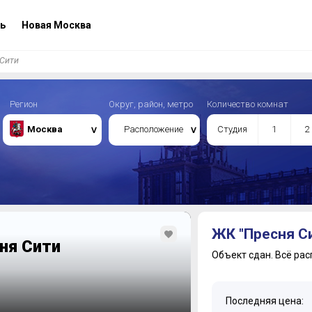
ь
Новая Москва
Сити
Регион
Округ, район, метро
Количество комнат
Москва
Расположение
Студия
1
2
ЖК "Пресня С
ня Сити
Объект сдан.
Всё рас
Последняя цена: