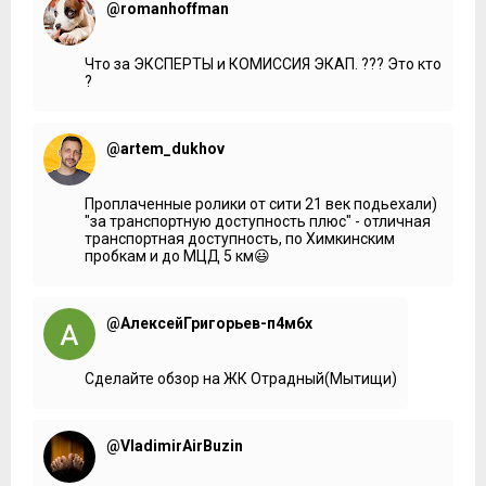
@romanhoffman
Что за ЭКСПЕРТЫ и КОМИССИЯ ЭКАП. ??? Это кто
?
@artem_dukhov
Проплаченные ролики от сити 21 век подьехали)
"за транспортную доступность плюс" - отличная
транспортная доступность, по Химкинским
пробкам и до МЦД 5 км😃
@АлексейГригорьев-п4м6х
Сделайте обзор на ЖК Отрадный(Мытищи)
@VladimirAirBuzin