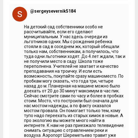
@sergeysevernik5184
На детский сад собственники особо не
рассчитывайте, если его сделают
муниципальным. У нас здесь очереди из
льготников одних. Мы с рождения ребенка
стояли в сад в соседнем жк, который обещали
только нам, собственникам, а получилось, что
туда одни льготники ходят. До 4 лет ждали, так и
не получили место в саду. Школа тоже
переполнена. Учителей не хватает и качество
преподавания на троичку. И если есть
возможность, покупайте сразу машиноместо. По
пробкам могу сказать, что года три, четыре
назад до м. Планерная на машине можно было
доехать от 20 до 30 минут максимум в час пик.
Сейчас смотрите сами по часу и более в пробках
стоим. Мосто, что построили был сначала для
нас мостом надежды, а по факту оказался
мостом провала. Он помогает только тем, кому
тупо надо переехать из старых химок в новые. А
про экологию вы можете много найти в
интернете. К нам не раз приезжало телевидение
снимать ситуацию с отравлением реки и
воздуха. Аэропорт Шереметьево травит уже