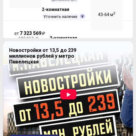
2-комнатная
2
43-64 м
Уточнить наличие
7 323 569
от
₽
3-комнатная
~ 182 913 ₽
-6.19%
Уточнить наличие
Новостройки от 13,5 до 239
динамика цен
11 623 956
миллионов рублей у метро
от
₽
~ 192 637 ₽
Павелецкая
2
61-64 м
5.03%
04.04.2023
динамика цен
ЖК "Рафинад" (Миниполис в Химках)