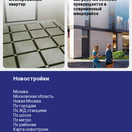
квартир
превращается в
современный
микрорайон
Новостройки
Москва
Московская область
Новая Москва
По городам
По ЖД станциям
По шоссе
По метро
По районам
Карта новостроек