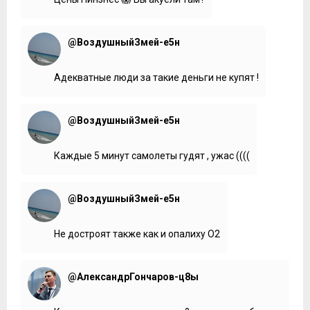
@ВоздушныйЗмей-е5н
Адекватные люди за такие деньги не купят !
@ВоздушныйЗмей-е5н
Каждые 5 минут самолеты гудят , ужас ((((
@ВоздушныйЗмей-е5н
Не достроят также как и опалиху О2
@АлександрГончаров-ц8ы