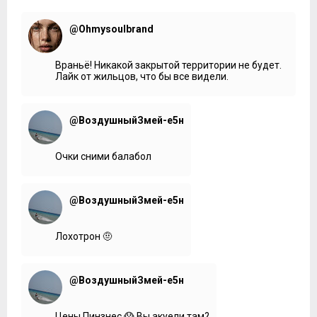
@Ohmysoulbrand
Враньё! Никакой закрытой территории не будет.
Лайк от жильцов, что бы все видели.
@ВоздушныйЗмей-е5н
Очки сними балабол
@ВоздушныйЗмей-е5н
Лохотрон 🤨
@ВоздушныйЗмей-е5н
Цены Пинзнес 😱 Вы акуели там?