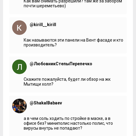
Как вам снимать разрешили? там же за забором
почти шереметьево)
@kirill__kirill
Как называются эти панели на Вент фасаде и кто
производитель?
@ЛюбовникСтепыПерепечко
Скажите пожалуйста, будет ли обзор на жк
Мытищи холл?
@ShakalBabaev
а в чем соль ходить по стройке в маске, а в
офисе без? миниполис настолько полис, что
вирусы внутрь не попадают?