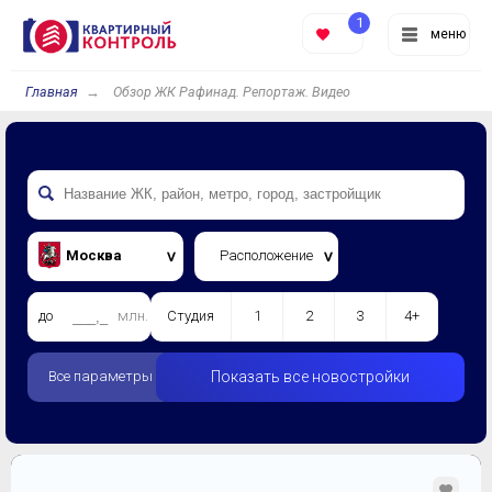
1
меню
Главная
Обзор ЖК Рафинад. Репортаж. Видео
Москва
Расположение
до
млн.
Студия
1
2
3
4+
Все параметры
Показать все новостройки