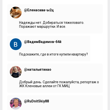
@Еленасава-ы2ц
Надежды нет. Добираться тяжеловато.
Поражают маршрутки. И все.
@ВадимВадимов-б4й
Подскажите, где в итоге купили квартиру?
@натальятинао
Добрый день. Сделайте пожалуйста, репортаж о
ЖК Кленовые аллеи от ГК МИЦ
@RuDnitSkiy88