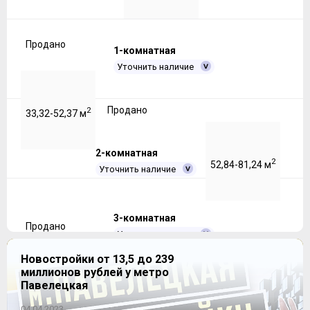
Продано
1-комнатная
Уточнить наличие
Продано
2
33,32-52,37 м
2-комнатная
2
52,84-81,24 м
Уточнить наличие
3-комнатная
Продано
Уточнить наличие
Новостройки от 13,5 до 239
миллионов рублей у метро
Продано
2
83-92,2 м
Павелецкая
04.04.2023