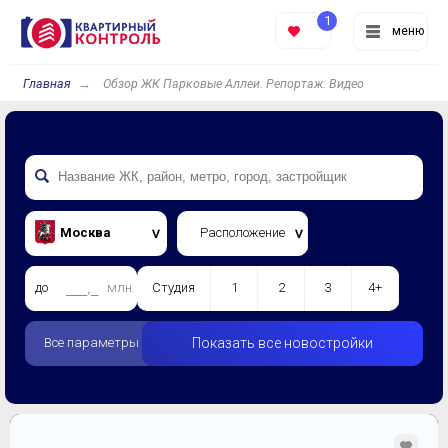
1
меню
Главная
Обзор ЖК Парковые Аллеи. Репортаж. Видео
Москва
Расположение
до
млн.
Студия
1
2
3
4+
Все параметры
Показать все новостройки