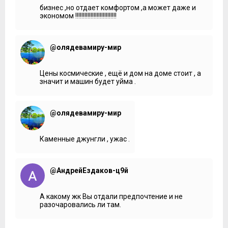
бизнес ,но отдает комфортом ,а может даже и
экономом !!!!!!!!!!!!!!!!!!!!!!!!!!!
@олядевамиру-мир
Цены космические , ещё и дом на доме стоит , а
значит и машин будет уйма .
@олядевамиру-мир
Каменные джунгли , ужас .
@АндрейЕздаков-ц9й
А какому жк Вы отдали предпочтение и не
разочаровались ли там.