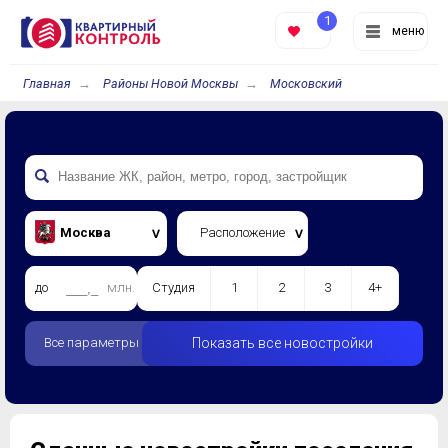
1
меню
Главная
Районы Новой Москвы
Московский
Москва
Расположение
до
млн.
Студия
1
2
3
4+
Все параметры
Показать все новостройки