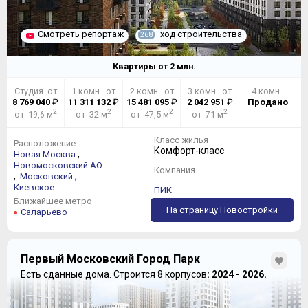
Смотреть репортаж
ход строительства
268
Квартиры от
2
млн.
Студия от
1 комн. от
2 комн. от
3 комн. от
4 комн.
8 769 040
₽
11 311 132
₽
15 481 095
₽
2 042 951
₽
Продано
2
2
2
2
от 19,6 м
от 32 м
от 47,5 м
от 71 м
Класс жилья
Расположение
Комфорт-класс
,
Новая Москва
Новомосковский АО
Компания
,
,
Московский
Киевское
ПИК
Ближайшее метро
На страницу Новостройки
Саларьево
Первый Московский Город Парк
Есть сданные дома.
Строится 8 корпусов
: 2024 - 2026.