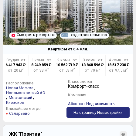
Смотреть репортаж
ход строительства
216
Квартиры от
6.4
млн.
Студия от
1 комн. от
2 комн. от
3 комн. от
4 комн. от
6 417 943
₽
8 249 859
₽
10 562 719
₽
13 848 596
₽
18 517 230
₽
2
2
2
2
2
от 20 м
от 33 м
от 53 м
от 70 м
от 97,5 м
Класс жилья
Расположение
Комфорт-класс
,
Новая Москва
Новомосковский АО
Компания
,
,
Московский
Киевское
Абсолют Недвижимость
Ближайшее метро
На страницу Новостройки
Саларьево
ЖК "Позитив"