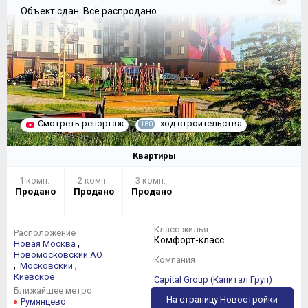
Объект сдан.
Всё распродано.
Смотреть репортаж
ход строительства
180
Квартиры
1 комн.
2 комн.
3 комн.
Продано
Продано
Продано
Класс жилья
Расположение
Комфорт-класс
,
Новая Москва
Новомосковский АО
Компания
,
,
Московский
Киевское
Capital Group (Капитал Груп)
Ближайшее метро
На страницу Новостройки
Румянцево