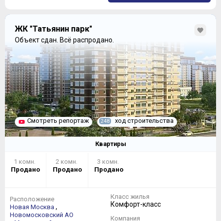
ЖК "Татьянин парк"
Объект сдан.
Всё распродано.
Смотреть репортаж
ход строительства
248
Квартиры
1 комн.
2 комн.
3 комн.
Продано
Продано
Продано
Класс жилья
Расположение
Комфорт-класс
,
Новая Москва
Новомосковский АО
Компания