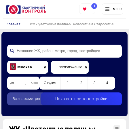
1
меню
Главная
ЖК «Цветочные поляны»: новоселье в Староселье
Москва
Расположение
до
млн.
Студия
1
2
3
4+
Все параметры
Показать все новостройки