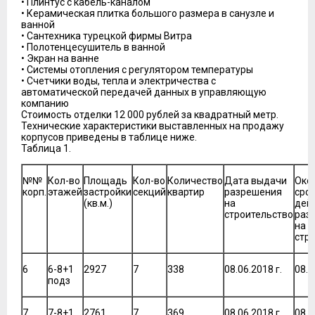
• Плинтус с кабель-каналом
• Керамическая плитка большого размера в санузле и
ванной
• Сантехника турецкой фирмы Витра
• Полотенцесушитель в ванной
• Экран на ванне
• Системы отопления с регулятором температуры
• Счетчики воды, тепла и электричества с
автоматической передачей данных в управляющую
компанию
Стоимость отделки 12 000 рублей за квадратный метр.
Технические характеристики выставленных на продажу
корпусов приведены в таблице ниже.
Таблица 1.
№№
Кол-во
Площадь
Кол-во
Количество
Дата выдачи
Око
корп.
этажей
застройки
секций
квартир
разрешения
сро
(кв.м.)
на
дей
строительство
раз
на
стр
6
6-8+1
2927
7
338
08.06.2018 г.
08.0
подз
7
7-8+1
2761
7
369
08.06.2018 г.
08.0