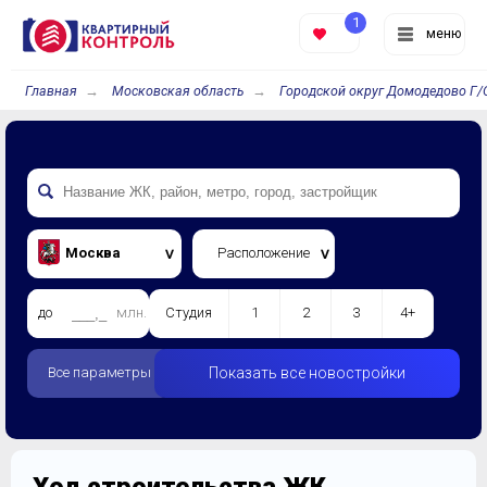
1
меню
Главная
Московская область
Городской округ Домодедово Г/
Москва
Расположение
до
млн.
Студия
1
2
3
4+
Все параметры
Показать все новостройки