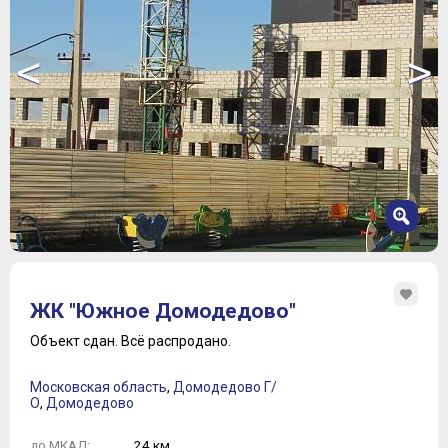
<
>
1
2
ЖК "Южное Домодедово"
3
4
Объект сдан.
Всё распродано.
5
6
Московская область
,
Домодедово Г/
7
О
,
Домодедово
8
9
24 км.
до МКАД: