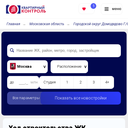
1
меню
Главная
Московская область
Городской округ Домодедово Г/
Москва
Расположение
до
млн.
Студия
1
2
3
4+
Все параметры
Показать все новостройки