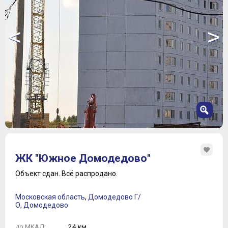
<
>
1
2
ЖК "Южное Домодедово"
3
4
Объект сдан.
Всё распродано.
5
6
Московская область
,
Домодедово Г/
7
О
,
Домодедово
24 км.
до МКАД: