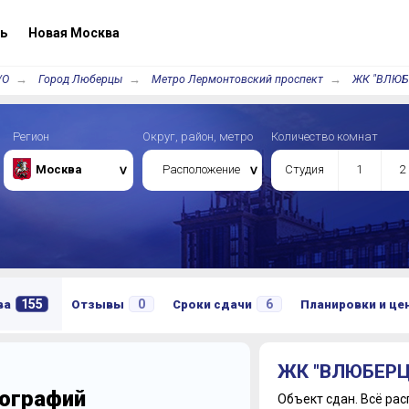
ь
Новая Москва
/О
Город Люберцы
Метро Лермонтовский проспект
ЖК "ВЛЮБ
Регион
Округ, район, метро
Количество комнат
Москва
Расположение
Студия
1
2
155
0
6
ва
Отзывы
Сроки сдачи
Планировки и ц
ЖК "ВЛЮБЕР
тографий
Объект сдан.
Всё рас