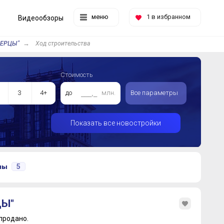
меню
1
в избранном
Видеообзоры
ЕРЦЫ"
Ход строительства
Стоимость
3
4+
до
млн.
Все параметры
Показать все новостройки
5
ены
ЦЫ"
продано.