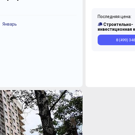
Последняя цена:
Январь
Декабрь
Сентябрь
Октябрь
Апрель
Ноябрь
Август
Строительно-
инвестиционная 
8 (499) 34