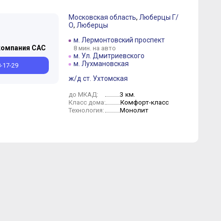
Московская область
,
Люберцы Г/
О
,
Люберцы
Август
Июль
Июнь
Июль
Июнь
м. Лермонтовский проспект
компания САС
8 мин. на авто
м. Ул. Дмитриевского
м. Лухмановская
8-17-29
ж/д ст. Ухтомская
3 км.
до МКАД:
Комфорт-класс
Класс дома:
Монолит
Технология: