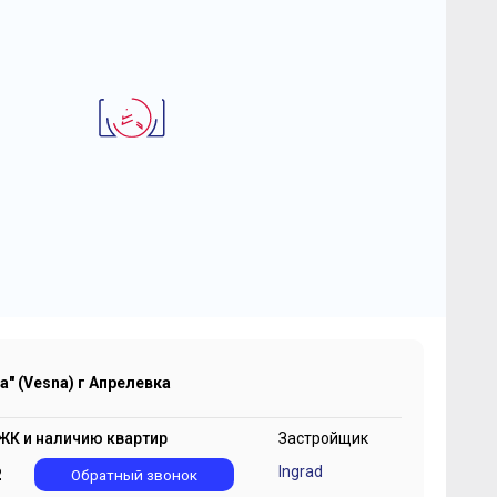
2
-комнатная квартира 38.91 м
 "Весна" (Vesna) г Апрелевка
 278 371
2
₽
161 356 ₽/м
а" (Vesna) г Апрелевка
ЖК и наличию квартир
Застройщик
Ingrad
2
Обратный звонок