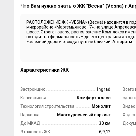
Что Вам нужно знать о ЖК "Весна" (Vesna) г А
РАСПОЛОЖЕНИЕ ЖК «VESNA» (Весна) находится в под
микрорайоне «Мартемьяново–7», на улице Апрелевско
шоссе. Строго говоря, расположение Комплекса имен
походит на формальность – до его центра или до од
железной дороги отсюда путь не близкий. Алгоритм...
Характеристики ЖК
Застройщик
Ingrad
Всего 
Класс жилья
Комфорт-класс
сданн
Технология строительства
Монолит
Видео
Парковка
Многоуровневый паркинг
Ход с
До МКАД
30 км
Докум
Этажность ЖК
6,9,12