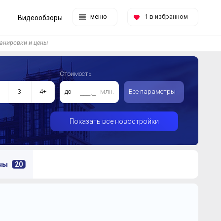
меню
1
в избранном
Видеообзоры
анировки и цены
Стоимость
3
4+
до
млн.
Все параметры
Показать все новостройки
20
ены