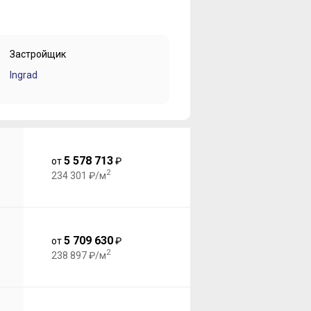
Застройщик
Ingrad
5 578 713
от
₽
2
234 301 ₽/м
5 709 630
от
₽
2
238 897 ₽/м