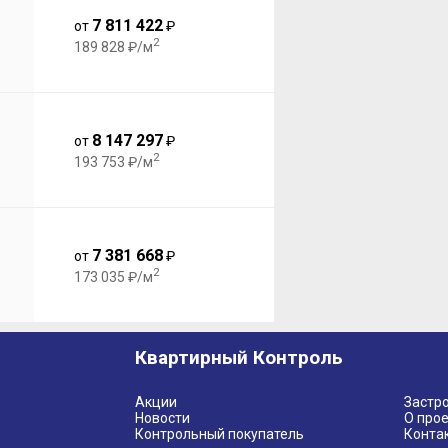
7 811 422
от
₽
2
189 828 ₽/м
8 147 297
от
₽
2
193 753 ₽/м
7 381 668
от
₽
2
173 035 ₽/м
Квартирный Контроль
Акции
Застр
Новости
О прое
Контрольный покупатель
Конта