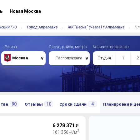
ь
Новая Москва
нский Г/О
Город Апрелевка
ЖК "Весна" (Vesna) г Апрелевка
Пл
Регион
Округ, район, метро
Количество комнат
Москва
Расположение
Студия
1
2
90
10
4
ства
Отзывы
Сроки сдачи
Планировки и ц
6 278 371
₽
2
161 356 ₽/м