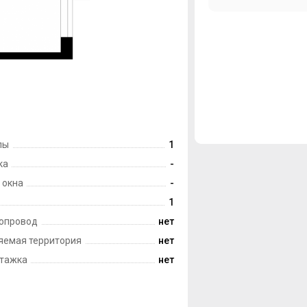
лы
1
ка
-
 окна
-
1
опровод
нет
яемая территория
нет
тажка
нет