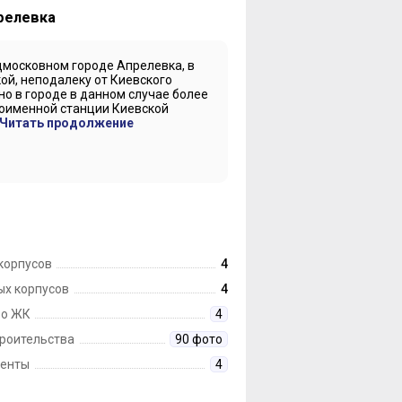
прелевка
московном городе Апрелевка, в
й, неподалеку от Киевского
но в городе в данном случае более
ноименной станции Киевской
Читать продолжение
корпусов
4
ых корпусов
4
 о ЖК
4
троительства
90 фото
енты
4