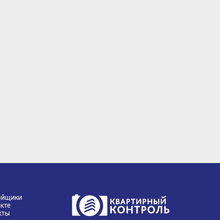
ойщики
кте
кты