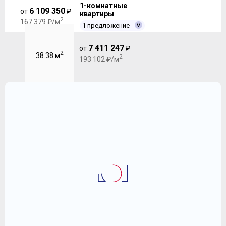
1-комнатные
6 109 350
от
₽
квартиры
2
167 379 ₽/м
1 предложение
7 411 247
от
₽
2
38.38 м
2
193 102 ₽/м
1-комнатная квартира 34.39 
ЖК "Весна" (Vesna) г Апрелевка
7 059 341
2
₽
205 273 ₽/м