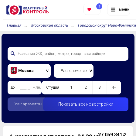
1
меню
Главная
Московская область
Городской округ Наро-Фомински
Москва
Расположение
до
млн.
Студия
1
2
3
4+
Все параметры
Показать все новостройки
2
7 059 341
₽