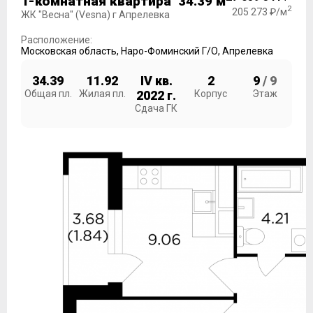
1-комнатная квартира 34.39 м
2
205 273 ₽/м
ЖК "Весна" (Vesna) г Апрелевка
Расположение:
Московская область
,
Наро-Фоминский Г/О
,
Апрелевка
34.39
11.92
IV кв.
2
9
/ 9
Общая пл.
Жилая пл.
2022 г.
Корпус
Этаж
Сдача ГК