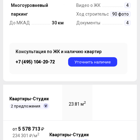
строительства
Многоуровневый
Монолит
Видео о ЖК
4
Парковка
паркинг
Ход строительства
90 фото
До МКАД
30 км
Документы
4
Консультация по ЖК и наличию квартир
+7 (495) 104-20-72
Уточнить наличие
Квартиры-Студии
2
23.81 м
2 предложения
5 578 713
от
₽
2
Квартиры-Студии
234 301 ₽/м