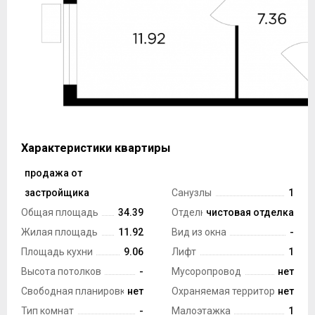
Характеристики квартиры
продажа от
Тип сделки
застройщика
Санузлы
1
Общая площадь
34.39
Отделка
чистовая отделка
Жилая площадь
11.92
Вид из окна
-
Площадь кухни
9.06
Лифт
1
Высота потолков
-
Мусоропровод
нет
Свободная планировка
нет
Охраняемая территория
нет
Тип комнат
-
Малоэтажка
1