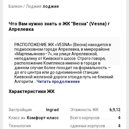
Балкон / Лоджия
лоджия
Что Вам нужно знать о ЖК "Весна" (Vesna) г
Апрелевка
РАСПОЛОЖЕНИЕ ЖК «VESNA» (Весна) находится в
подмосковном городе Апрелевка, в микрорайоне
«Мартемьяново–7», на улице Апрелевской,
неподалеку от Киевского шоссе. Строго говоря,
расположение Комплекса именно в городе в
данном случае более походит на формальность –
до его центра или до одноименной станции
Киевской железной дороги отсюда путь не близкий.
Алгоритм...
Читать продолжение
Характеристики ЖК
Застройщик
Ingrad
Этажность ЖК
6,9,12
Класс жилья
Комфорт-класс
Всего корпусов
4
Технология
сданных корпусов
4