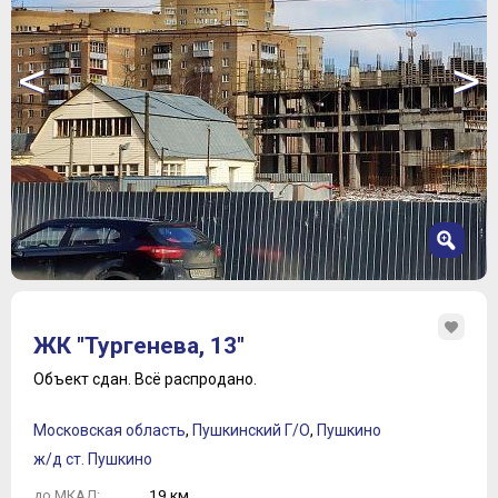
<
>
1
2
ЖК "Тургенева, 13"
3
4
Объект сдан.
Всё распродано.
5
6
Московская область
,
Пушкинский Г/О
,
Пушкино
7
ж/д ст. Пушкино
19 км.
до МКАД: