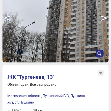
<
>
1
2
ЖК "Тургенева, 13"
3
4
Объект сдан.
Всё распродано.
5
6
Московская область
,
Пушкинский Г/О
,
Пушкино
7
ж/д ст. Пушкино
19 км.
до МКАД: