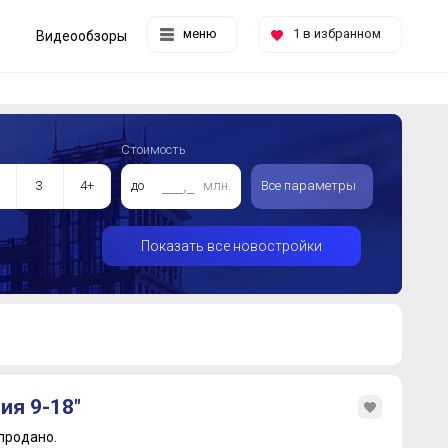
меню
1
в избранном
Видеообзоры
Стоимость
3
4+
до
млн.
Все параметры
Показать все новостройки
ия 9-18"
продано.