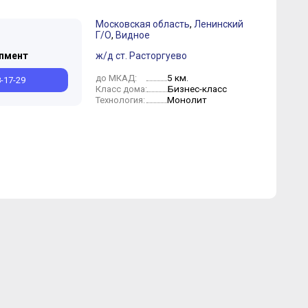
Московская область
,
Ленинский
Г/О
,
Видное
Сентябрь
Август
Июль
Июнь
Март
Февраль
Январь
пмент
ж/д ст. Расторгуево
5 км.
до МКАД:
8-17-29
Бизнес-класс
Класс дома:
Монолит
Технология: