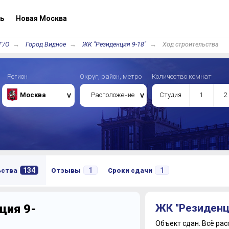
ь
Новая Москва
Г/О
Город Видное
ЖК "Резиденция 9-18"
Ход строительства
Регион
Округ, район, метро
Количество комнат
Москва
Расположение
Студия
1
2
134
1
1
ьства
Отзывы
Сроки сдачи
ция 9-
ЖК "Резиденц
Объект сдан.
Всё рас