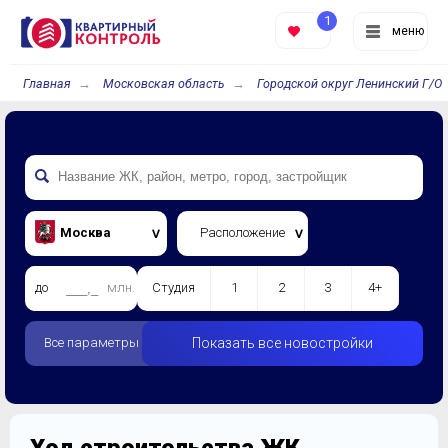
1
меню
Главная
Московская область
Городской округ Ленинский Г/О
Москва
Расположение
до
млн.
Студия
1
2
3
4+
Все параметры
Показать все новостройки