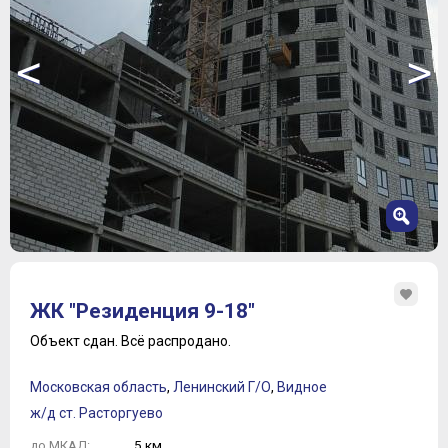
<
>
1
2
ЖК "Резиденция 9-18"
3
4
Объект сдан.
Всё распродано.
5
6
Московская область
,
Ленинский Г/О
,
Видное
7
ж/д ст. Расторгуево
5 км.
до МКАД: