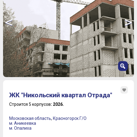
<
>
1
2
ЖК "Никольский квартал Отрада"
3
4
Строится 5 корпусов
: 2026.
5
Московская область
,
Красногорск Г/О
м. Аникеевка
м. Опалиха