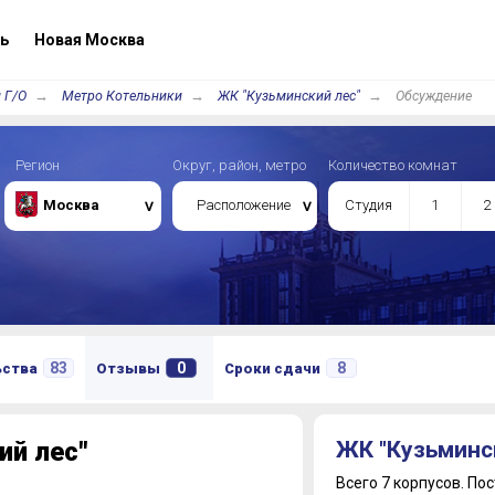
ь
Новая Москва
 Г/О
Метро Котельники
ЖК "Кузьминский лес"
Обсуждение
Регион
Округ, район, метро
Количество комнат
Москва
Расположение
Студия
1
2
83
0
8
ьства
Отзывы
Сроки сдачи
й лес"
ЖК "Кузьминс
Всего 7 корпусов.
Пос