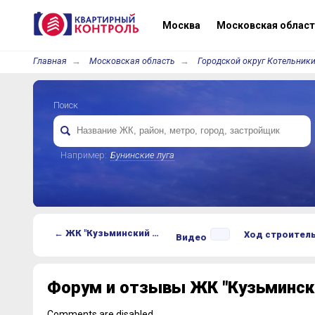
Москва
Московская област
Главная
Московская область
Городской округ Котельники
Поиск
Например:
Бунинские луга
← ЖК "Кузьминский лес"
Ход строител
Видео
Форум и отзывы ЖК "Кузьмински
Comments are disabled