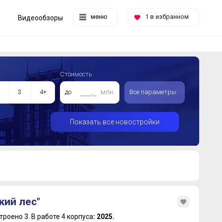
меню
1
в избранном
Видеообзоры
Стоимость
3
4+
до
млн.
Все параметры
Показать все новостройки
кий лес"
троено 3.
В работе 4 корпуса
: 2025.