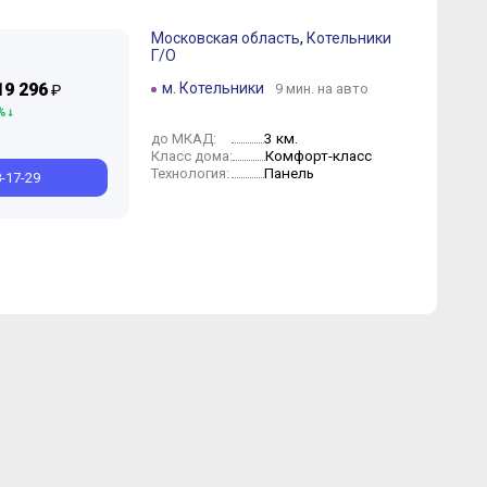
Московская область
,
Котельники
Г/О
19 296
м. Котельники
9 мин. на авто
₽
%
3 км.
до МКАД:
Комфорт-класс
Класс дома:
Панель
Технология:
8-17-29