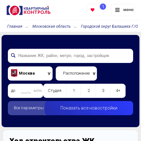
1
меню
Главная
Московская область
Городской округ Балашиха Г/О
Москва
Расположение
до
млн.
Студия
1
2
3
4+
Все параметры
Показать все новостройки