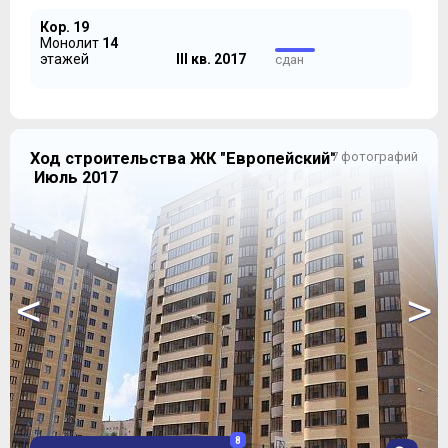
Кор. 19
Монолит
14
этажей
III кв. 2017
сдан
Ход строительства ЖК "Европейский"
7 фотографий
Июль 2017
В подъездах устанавливаются лифты фирмы KONE,
<
>
лоджии, положенные всем без исключения квартирам
в Комплексе, застекляются с использованием
алюминиевого профиля.
8