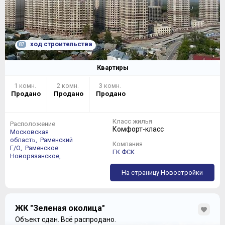
заинтересовавшую планировку, возвращаемся назад и
понимаем, что фильтр уже обнулился – все надо
начинать заново.
Как выясняется, в более ранних корпусах
ход строительства
87
однокомнатные квартиры были незначительно, но
побольше. В последних домах Комплекса метраж
Квартиры
стандартной однокомнатной квартиры составлял 39,36
кв. м.
1 комн.
2 комн.
3 комн.
Продано
Продано
Продано
Класс жилья
Расположение
Комфорт-класс
Московская
область,
Раменский
Компания
Г/О,
Раменское
ГК ФСК
Новорязанское,
На страницу Новостройки
ЖК "Зеленая околица"
Объект сдан.
Всё распродано.