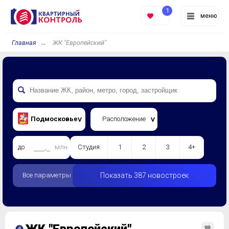
1
меню
Главная
ЖК "Европейский"
Подмосковье
Расположение
до
млн.
Студия
1
2
3
4+
Все параметры
Показать 387 новостроек