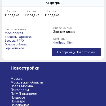
Квартиры
конкурентоспособная для Дальнего
Подмосковья цена
1 комн.
2 комн.
3 комн.
продуманная внутренняя и развитая внешняя
Продано
Продано
Продано
инфраструктура
охраняемая, огражденная территория
Класс жилья
Расположение
Эконом-класс
ПРОТИВ
Московская
область,
Орехово-
Компания
Зуевский Г/О,
отсутствие отдельного паркинга
ФинТрастОйл
Орехово-Зуево
Горьковское,
РЕЗЮМЕ
На страницу Новостройки
Для 75 000 Егорьевска появление данного ЖК
оказалось весьма своевременным – это реальная
Новостройки
возможность улучшить свои жилищные условия в
рамках относительно ограниченного бюджета.
Москва
Московская область
Новая Москва
По городам
По ЖД станциям
По шоссе
По метро
По районам