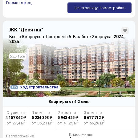
Горьковское,
На страницу Новостройки
ЖК "Десятка"
Всего 8 корпусов.
Построено 6.
В работе 2 корпуса
: 2024,
2025.
Трехкомнатные квартиры доступны в двух
планировочных решениях, "классических" распашных:
55.71 км
ход строительства
115
Квартиры от
4.2
млн.
Студия от
1 комн. от
2 комн. от
3 комн. от
4 157 062
₽
5 234 393
₽
5 943 425
₽
8 617 712
₽
2
2
2
2
от 27,4 м
от 36,21 м
от 41,25 м
от 56,26 м
Класс жилья
Расположение