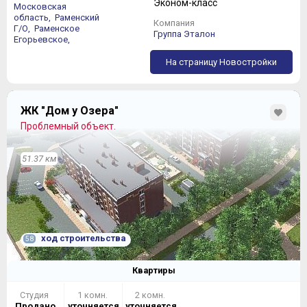
Эконом-класс
Московская
область,
Раменский
Компания
Г/О,
Раменское
Группа Эталон
и в современной интерпретации "распашонки":
Егорьевское,
На страницу Новостройки
ЖК "Дом у Озера"
Проблемный объект.
51.37 км
Квартиры предлагаются как с отделкой «под ключ»
(без мебели, конечно), так и в состоянии «под
чистовую отделку».
ход строительства
58
Квартиры
Студия
1 комн.
2 комн.
Продано
уточняется
уточняется