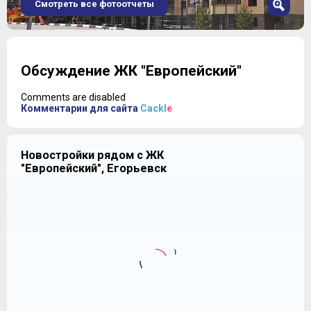
Смотреть все фотоотчеты
1
2
Обсуждение ЖК "Европейский"
3
4
Comments are disabled
5
Комментарии для сайта
Cackl
e
6
7
Новостройки рядом с ЖК
О СРОКАХ
"Европейский", Егорьевск
Комплекс состоит из десяти многосекционных
корпусов переменной этажности от 12 до 14 этажей.