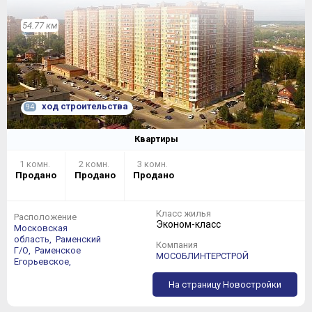
54.77 км
Выбирать двухкомнатную квартиру куда интереснее,
разнообразия тут хватает. Самые простые
двухкомнатные "линейки" имеют площадь в районе 55
кв. м,
ход строительства
94
Квартиры
1 комн.
2 комн.
3 комн.
Продано
Продано
Продано
Класс жилья
Расположение
Эконом-класс
Московская
область,
Раменский
Компания
Г/О,
Раменское
МОСОБЛИНТЕРСТРОЙ
Егорьевское,
На страницу Новостройки