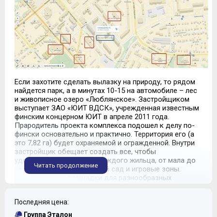
Если захотите сделать вылазку на природу, то рядом
найдется парк, а в минутах 10-15 на автомобиле – лес
и живописное озеро «Люблянское». Застройщиком
выступает ЗАО «ЮИТ ВДСК», учрежденная известным
финским концерном ЮИТ в апреле 2011 года.
Прародитель проекта комплекса подошел к делу по-
фински основательно и практично. Территория его (а
это 7,82 га) будет охраняемой и огражденной. Внутри
застройщик обещает создать все, чтобы
удовлетворить запросы каждого жильца, от мала до
Читать продолжение
велика. Малышам – детский сад и игровые зоны.
Спортсменам – площадки для разнообразных
тренировок. Тем, кто не желает готовить дома – кафе.
А если, не дай бог, заболеете, то прямо под боком
Последняя цена:
найдется поликлиника. Также здесь будут магазины,
наземная автостоянка и собственная котельная.
Группа Эталон