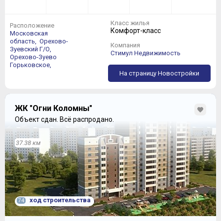
Класс жилья
Расположение
Комфорт-класс
Московская
область,
Орехово-
Компания
Зуевский Г/О,
В августе 2017 года, получено разрешение на ввод в
Стимул Недвижимость
Орехово-Зуево
эксплуатацию жилого корпуса №17,
Горьковское,
На страницу Новостройки
ЖК "Огни Коломны"
Объект сдан.
Всё распродано.
37.38 км
ход строительства
74