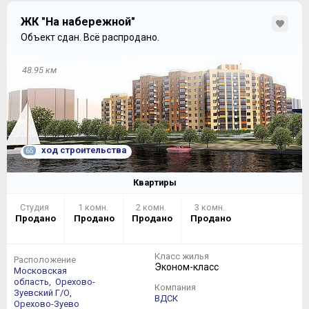
в двухкомнатных распашонках появляется второй
ЖК "На набережной"
санузел,
Объект сдан.
Всё распродано.
48.95 км
ход строительства
65
Квартиры
а в угловых двухкомнатных у Вас будут две лоджии
Студия
1 комн.
2 комн.
3 комн.
общей площадью более 15 кв. м:
Продано
Продано
Продано
Продано
Класс жилья
Расположение
Эконом-класс
Московская
область,
Орехово-
Компания
Зуевский Г/О,
ВДСК
Орехово-Зуево