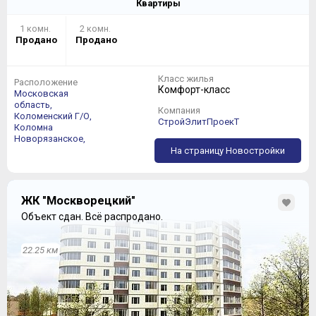
Квартиры
так же как и на корпус №16,
1 комн.
2 комн.
Продано
Продано
Класс жилья
Расположение
Комфорт-класс
Московская
область,
Компания
Коломенский Г/О,
СтройЭлитПроекТ
Коломна
Новорязанское,
На страницу Новостройки
ЖК "Москворецкий"
Объект сдан.
Всё распродано.
корпус №19 - получено разрешение на ввод в
22.25 км
эксплуатацию, в сентябре 2017 года.